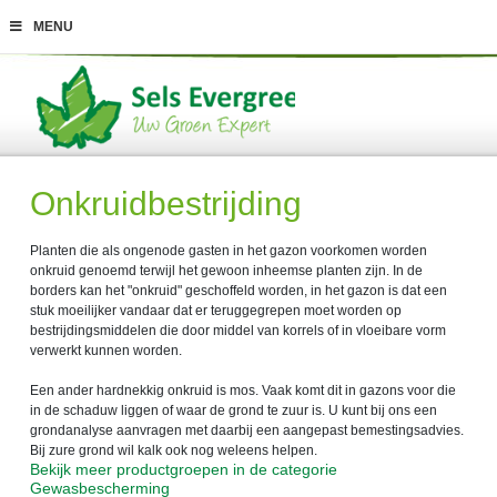
G
MENU
a
n
a
a
r
c
o
n
t
Onkruidbestrijding
e
n
t
Planten die als ongenode gasten in het gazon voorkomen worden
onkruid genoemd terwijl het gewoon inheemse planten zijn. In de
borders kan het "onkruid" geschoffeld worden, in het gazon is dat een
stuk moeilijker vandaar dat er teruggegrepen moet worden op
bestrijdingsmiddelen die door middel van korrels of in vloeibare vorm
verwerkt kunnen worden.
Een ander hardnekkig onkruid is mos. Vaak komt dit in gazons voor die
in de schaduw liggen of waar de grond te zuur is. U kunt bij ons een
grondanalyse aanvragen met daarbij een aangepast bemestingsadvies.
Bij zure grond wil kalk ook nog weleens helpen.
Bekijk meer productgroepen in de categorie
Gewasbescherming