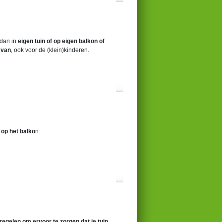
 dan in
eigen tuin of op eigen balkon of
 van
, ook voor de (klein)kinderen.
n op het balko
n.
egelen om ervoor te zorgen dat je tuin