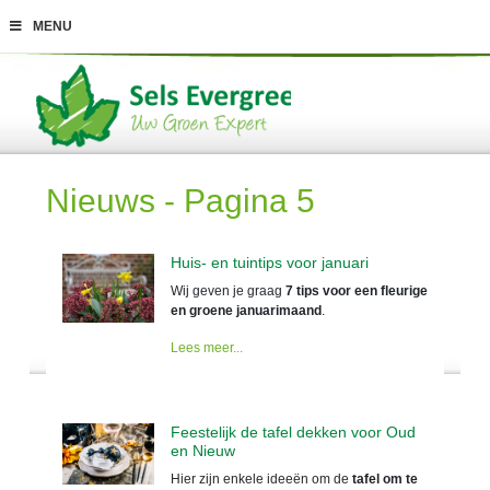
G
MENU
a
n
a
a
r
c
o
n
t
Nieuws - Pagina 5
e
n
t
Huis- en tuintips voor januari
Wij geven je graag
7 tips voor een fleurige
en groene januarimaand
.
Lees meer...
Feestelijk de tafel dekken voor Oud
en Nieuw
Hier zijn enkele ideeën om de
tafel om te