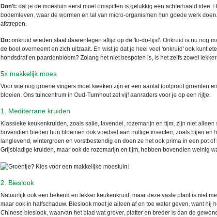
Don't:
dat je de moestuin eerst moet omspitten is gelukkig een achterhaald idee. H
bodemleven, waar de wormen en tal van micro-organismen hun goede werk doen. Dat
afstrepen.
Do:
onkruid wieden staat daarentegen altijd op de 'to-do-lijst'. Onkruid is nu nog ma
de boel overneemt en zich uitzaait. En wist je dat je heel veel 'onkruid' ook kunt et
hondsdraf en paardenbloem? Zolang het niet bespoten is, is het zelfs zowel lekker
5x makkelijk moes
Voor wie nog groene vingers moet kweken zijn er een aantal foolproof groenten e
bloeien. Ons tuincentrum in Oud-Turnhout zet vijf aanraders voor je op een rijtje.
1. Mediterrane kruiden
Klassieke keukenkruiden, zoals salie, lavendel, rozemarijn en tijm, zijn niet allee
bovendien bieden hun bloemen ook voedsel aan nuttige insecten, zoals bijen en 
langlevend, wintergroen en vorstbestendig en doen ze het ook prima in een pot of
Grijsbladige kruiden, maar ook de rozemarijn en tijm, hebben bovendien weinig wa
2. Bieslook
Natuurlijk ook een bekend en lekker keukenkruid, maar deze vaste plant is niet medi
maar ook in halfschaduw. Bieslook moet je alleen af en toe water geven, want hij h
Chinese bieslook, waarvan het blad wat grover, platter en breder is dan de gewone 