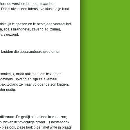
iermee verstoor je alleen maar het
 is alvast een intensieve klus die je kunt
kkelijk te spotten en te bestrijden voordat het
en, zoals brandnetel, zevenblad, zuring,
 als gezond.
n kruiden die gegarandeerd groeien en
n smakelijk, maar ook mooi om te zien en
hommels. Bovendien zijn ze allemaal
 bak. Zolang ze maar voldoende zon krijgen.
ter nodig.
terraan. En gedijt niet alleen in volle zon,
oudt van licht vochtige grond. Er bestaat ook
bieslook. Deze look bloeit met witte in plaats