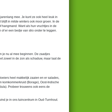
arenlang mee. Je kunt ze ook heel leuk in
ijft in milde winters ook mooi groen. In de
of hangmand. Want als hun vruchtjes in de
en of er een bedje van stro onder te leggen.
kun je nu al mee beginnen. De zaadjes
et zowel in de zon als schaduw, maar laat de
loeiers heel makkelijk zaaien en er salades,
aan komkommerkruid (Borage), Oost-Indische
ndula). Probeer trouwens ook eens de
vind je in ons tuincentrum in Oud-Turnhout.