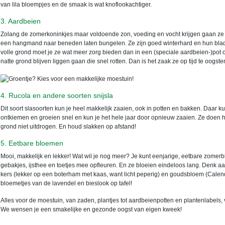
van lila bloempjes en de smaak is wat knoflookachtiger.
3. Aardbeien
Zolang de zomerkoninkjes maar voldoende zon, voeding en vocht krijgen gaan ze j
een hangmand naar beneden laten bungelen. Ze zijn goed winterhard en hun blad bl
volle grond moet je ze wat meer zorg bieden dan in een (speciale aardbeien-)pot 
natte grond blijven liggen gaan die snel rotten. Dan is het zaak ze op tijd te oogst
4. Rucola en andere soorten snijsla
Dit soort slasoorten kun je heel makkelijk zaaien, ook in potten en bakken. Daar 
ontkiemen en groeien snel en kun je het hele jaar door opnieuw zaaien. Ze doen h
grond niet uitdrogen. En houd slakken op afstand!
5. Eetbare bloemen
Mooi, makkelijk en lekker! Wat wil je nog meer? Je kunt eenjarige, eetbare zomerb
gebakjes, ijsthee en toetjes mee opfleuren. En ze bloeien eindeloos lang. Denk 
kers (lekker op een boterham met kaas, want licht peperig) en goudsbloem (Cale
bloemetjes van de lavendel en bieslook op tafel!
Alles voor de moestuin, van zaden, plantjes tot aardbeienpotten en plantenlabels, 
We wensen je een smakelijke en gezonde oogst van eigen kweek!