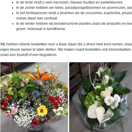
In de lente vindt u veel narcissen, blauwe druifjes en pastelkleuren.
In de zomer hebben we lelies, paradijsvogelbloemen en pioenrozen, dan 
In het herfstseizoen vindt u bloemen als de crocosmia, euphorbia, phyla
oranje staan dan centraal.
In de winter hebben wij wonderschone planten zoals de amaryllis en ilex 
groen: helemaal in kerstthema.
Wij hebben allerlei boeketten voor u klaar staan die u direct mee kunt nemen, maa
eigen keuze samen te laten stellen. Wij maken naast boeketten ook bloemstukken
zoals een bruiloft of een begrafenis.