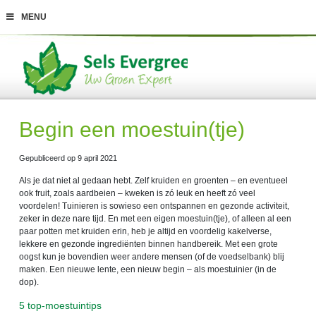
G
MENU
a
n
a
a
r
c
o
n
t
Begin een moestuin(tje)
e
n
t
Gepubliceerd op
9 april 2021
Als je dat niet al gedaan hebt. Zelf kruiden en groenten – en eventueel
ook fruit, zoals aardbeien – kweken is zó leuk en heeft zó veel
voordelen! Tuinieren is sowieso een ontspannen en gezonde activiteit,
zeker in deze nare tijd. En met een eigen moestuin(tje), of alleen al een
paar potten met kruiden erin, heb je altijd en voordelig kakelverse,
lekkere en gezonde ingrediënten binnen handbereik. Met een grote
oogst kun je bovendien weer andere mensen (of de voedselbank) blij
maken. Een nieuwe lente, een nieuw begin – als moestuinier (in de
dop).
5 top-moestuintips