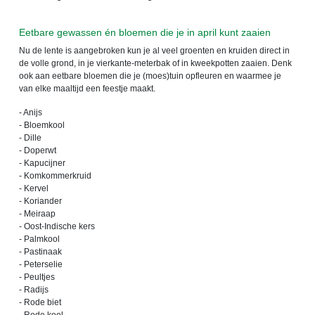
Eetbare gewassen én bloemen die je in april kunt zaaien
Nu de lente is aangebroken kun je al veel groenten en kruiden direct in
de volle grond, in je vierkante-meterbak of in kweekpotten zaaien. Denk
ook aan eetbare bloemen die je (moes)tuin opfleuren en waarmee je
van elke maaltijd een feestje maakt.
- Anijs
- Bloemkool
- Dille
- Doperwt
- Kapucijner
- Komkommerkruid
- Kervel
- Koriander
- Meiraap
- Oost-Indische kers
- Palmkool
- Pastinaak
- Peterselie
- Peultjes
- Radijs
- Rode biet