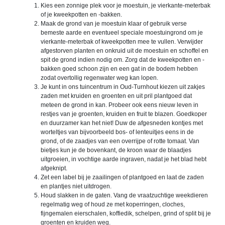
Kies een zonnige plek voor je moestuin, je vierkante-meterbak
of je kweekpotten en -bakken.
Maak de grond van je moestuin klaar of gebruik verse
bemeste aarde en eventueel speciale moestuingrond om je
vierkante-meterbak of kweekpotten mee te vullen. Verwijder
afgestorven planten en onkruid uit de moestuin en schoffel en
spit de grond indien nodig om. Zorg dat de kweekpotten en -
bakken goed schoon zijn en een gat in de bodem hebben
zodat overtollig regenwater weg kan lopen.
Je kunt in ons tuincentrum in Oud-Turnhout kiezen uit zakjes
zaden met kruiden en groenten en uit pril plantgoed dat
meteen de grond in kan. Probeer ook eens nieuw leven in
restjes van je groenten, kruiden en fruit te blazen. Goedkoper
en duurzamer kan het niet! Duw de afgesneden kontjes met
worteltjes van bijvoorbeeld bos- of lenteuitjes eens in de
grond, of de zaadjes van een overrijpe of rotte tomaat. Van
bietjes kun je de bovenkant, de kroon waar de blaadjes
uitgroeien, in vochtige aarde ingraven, nadat je het blad hebt
afgeknipt.
Zet een label bij je zaailingen of plantgoed en laat de zaden
en plantjes niet uitdrogen.
Houd slakken in de gaten. Vang de vraatzuchtige weekdieren
regelmatig weg of houd ze met koperringen, cloches,
fijngemalen eierschalen, koffiedik, schelpen, grind of split bij je
groenten en kruiden weg.