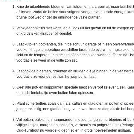
Knip de uitgebloeide bloemen van tulpen en narcissen af, maar laat het 
afsterven, zodat de bollen voor volgend voorjaar voldoende energie kunn
bruine loof weg onder de omringende vaste planten.
Verwijder onkruid met wortel en al, ook uit het gazon en uit de voegen op
onkruidsteker, -krabber of -borstel.
Laat kuip- en potplanten, die in de schuur, garage of in een onverwarm
voorkom hoge temperatuurverschillen tussen de overwinteringsplek en de 
licht en de temperatuur in de tuin of op het balkon wennen. Zet ze na IJ
voordat je ze weer in de volle zon zet.
Laat ook de bloemen, groenten en kruiden die je binnen in de venster
voordat je ze voor de rest van het jaar buiten laat.
Geef alle pot- en kuipplanten speciale mest en verpot ze eventueel. Kam
een licht lentebuitje even buiten laten opfrissen.
Plant zomerbollen, zoals dahlia’s, calla's en gladiolen, in potten of op e
je oppervlakkig, een gladiool ongeveer twee keer zo diep als de bol hoog
Vul potten, bakken en hangmanden met eenjarige zomerbloeiers of 'perkgoe
vlijtige liesjes, margrieten, senetti’s, verbena’s en potgeraniums (Pelar
Oud-Turnhout nu voordelig geprijsd en in grote hoeveelheden inslaan.