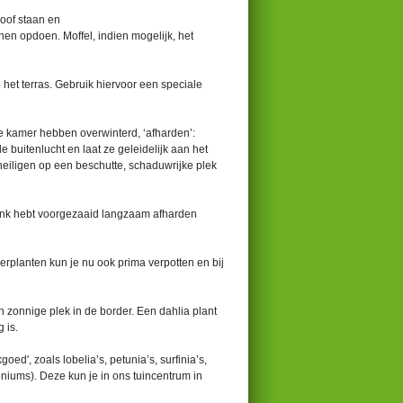
loof staan en
en opdoen. Moffel, indien mogelijk, het
 het terras. Gebruik hiervoor een speciale
de kamer hebben overwinterd, ‘afharden’:
buitenlucht en laat ze geleidelijk aan het
sheiligen op een beschutte, schaduwrijke plek
bank hebt voorgezaaid langzaam afharden
erplanten kun je nu ook prima verpotten en bij
en zonnige plek in de border. Een dahlia plant
 is.
d', zoals lobelia’s, petunia’s, surfinia’s,
goniums). Deze kun je in ons tuincentrum in