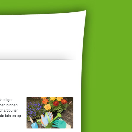
sheiligen
nnen binnen
 hart buiten
 de tuin en op