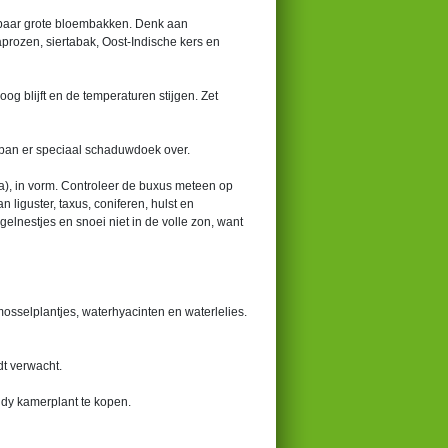
n paar grote bloembakken. Denk aan
rozen, siertabak, Oost-Indische kers en
oog blijft en de temperaturen stijgen. Zet
span er speciaal schaduwdoek over.
ia), in vorm. Controleer de buxus meteen op
iguster, taxus, coniferen, hulst en
lnestjes en snoei niet in de volle zon, want
 mosselplantjes, waterhyacinten en waterlelies.
dt verwacht.
ndy kamerplant te kopen.