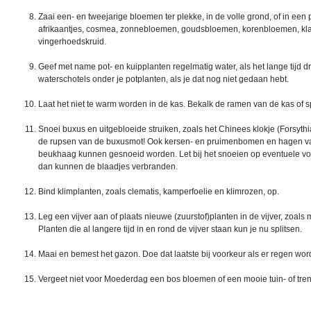
Zaai een- en tweejarige bloemen ter plekke, in de volle grond, of in ee
afrikaantjes, cosmea, zonnebloemen, goudsbloemen, korenbloemen, klap
vingerhoedskruid.
Geef met name pot- en kuipplanten regelmatig water, als het lange tijd dr
waterschotels onder je potplanten, als je dat nog niet gedaan hebt.
Laat het niet te warm worden in de kas. Bekalk de ramen van de kas of 
Snoei buxus en uitgebloeide struiken, zoals het Chinees klokje (Forsyth
de rupsen van de buxusmot! Ook kersen- en pruimenbomen en hagen van l
beukhaag kunnen gesnoeid worden. Let bij het snoeien op eventuele voge
dan kunnen de blaadjes verbranden.
Bind klimplanten, zoals clematis, kamperfoelie en klimrozen, op.
Leg een vijver aan of plaats nieuwe (zuurstof)planten in de vijver, zoals
Planten die al langere tijd in en rond de vijver staan kun je nu splitsen.
Maai en bemest het gazon. Doe dat laatste bij voorkeur als er regen wor
Vergeet niet voor Moederdag een bos bloemen of een mooie tuin- of tre