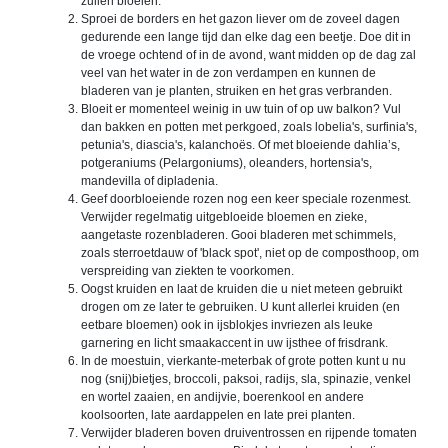
zullen bloeien.
Sproei de borders en het gazon liever om de zoveel dagen
gedurende een lange tijd dan elke dag een beetje. Doe dit in
de vroege ochtend of in de avond, want midden op de dag zal
veel van het water in de zon verdampen en kunnen de
bladeren van je planten, struiken en het gras verbranden.
Bloeit er momenteel weinig in uw tuin of op uw balkon? Vul
dan bakken en potten met perkgoed, zoals lobelia's, surfinia's,
petunia's, diascia's, kalanchoës. Of met bloeiende dahlia’s,
potgeraniums (Pelargoniums), oleanders, hortensia's,
mandevilla of dipladenia.
Geef doorbloeiende rozen nog een keer speciale rozenmest.
Verwijder regelmatig uitgebloeide bloemen en zieke,
aangetaste rozenbladeren. Gooi bladeren met schimmels,
zoals sterroetdauw of 'black spot', niet op de composthoop, om
verspreiding van ziekten te voorkomen.
Oogst kruiden en laat de kruiden die u niet meteen gebruikt
drogen om ze later te gebruiken. U kunt allerlei kruiden (en
eetbare bloemen) ook in ijsblokjes invriezen als leuke
garnering en licht smaakaccent in uw ijsthee of frisdrank.
In de moestuin, vierkante-meterbak of grote potten kunt u nu
nog (snij)bietjes, broccoli, paksoi, radijs, sla, spinazie, venkel
en wortel zaaien, en andijvie, boerenkool en andere
koolsoorten, late aardappelen en late prei planten.
Verwijder bladeren boven druiventrossen en rijpende tomaten