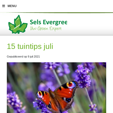
G
MENU
a
n
a
a
r
c
o
n
t
15 tuintips juli
e
n
t
Gepubliceerd op
9 juli 2021