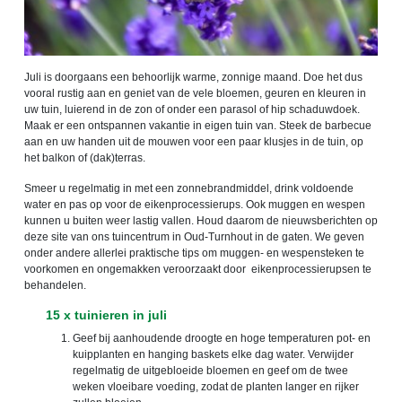
Juli is doorgaans een behoorlijk warme, zonnige maand. Doe het dus
vooral rustig aan en geniet van de vele bloemen, geuren en kleuren in
uw tuin, luierend in de zon of onder een parasol of hip schaduwdoek.
Maak er een ontspannen vakantie in eigen tuin van. Steek de barbecue
aan en uw handen uit de mouwen voor een paar klusjes in de tuin, op
het balkon of (dak)terras.
Smeer u regelmatig in met een zonnebrandmiddel, drink voldoende
water en pas op voor de eikenprocessierups. Ook muggen en wespen
kunnen u buiten weer lastig vallen. Houd daarom de nieuwsberichten op
deze site van ons tuincentrum in Oud-Turnhout in de gaten. We geven
onder andere allerlei praktische tips om muggen- en wespensteken te
voorkomen en ongemakken veroorzaakt door eikenprocessierupsen te
behandelen.
15 x tuinieren in juli
Geef bij aanhoudende droogte en hoge temperaturen pot- en
kuipplanten en hanging baskets elke dag water. Verwijder
regelmatig de uitgebloeide bloemen en geef om de twee
weken vloeibare voeding, zodat de planten langer en rijker