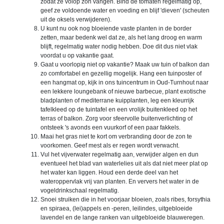
zodat ze volop zon vangen. Bind de tomaten regelmatig op,
geef ze voldoende water en voeding en blijf 'dieven' (scheuten
uit de oksels verwijderen).
U kunt nu ook nog bloeiende vaste planten in de border
zetten, maar bedenk wel dat ze, als het lang droog en warm
blijft, regelmatig water nodig hebben. Doe dit dus niet vlak
voordat u op vakantie gaat.
Gaat u voorlopig niet op vakantie? Maak uw tuin of balkon dan
zo comfortabel en gezellig mogelijk. Hang een tuinposter of
een hangmat op, kijk in ons tuincentrum in Oud-Turnhout naar
een lekkere loungebank of nieuwe barbecue, plant exotische
bladplanten of mediterrane kuipplanten, leg een kleurrijk
tafelkleed op de tuintafel en een vrolijk buitenkleed op het
terras of balkon. Zorg voor sfeervolle buitenverlichting of
ontsteek 's avonds een vuurkorf of een paar fakkels.
Maai het gras niet te kort om verbranding door de zon te
voorkomen. Geef mest als er regen wordt verwacht.
Vul het vijverwater regelmatig aan, verwijder algen en dun
eventueel het blad van waterlelies uit als dat niet meer plat op
het water kan liggen. Houd een derde deel van het
wateroppervlak vrij van planten. En ververs het water in de
vogeldrinkschaal regelmatig.
Snoei struiken die in het voorjaar bloeien, zoals ribes, forsythia
en spiraea, (lei)appels en -peren, leilindes, uitgebloeide
lavendel en de lange ranken van uitgebloeide blauweregen.