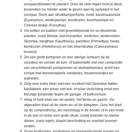
voorjaarsbloeiers te planten. Door de vele regen hoef je deze
bovendien nu minder water te geven dan bij aanplant in het
voorjaar. Denk aan struikkamperfoelie, hulst, kardinaalsmuts
(Euonymus), winterjasmijn, kerstrozen, toverhazelaar en
Chinees klokje (Forsythia).
Vul potten en bakken met groenblijvende en nu bloeiende
planten, zoals klimop, bolchrysanten, sierkolen, winterviolen,
Skimmia, bergthee (Gaultheria), parelbes (Pernettya), heide,
kerstrozen (Helleborus) en het zilverstruikje (Calocephalus
brownii).
Zet een grote pompoen en een stevige lantaarn bij de
voordeur en versier de tuin- of balkontafel met een compositie
van verschillende pompoenen en sierkalebassen, en/of een
schaal met dennenappels, kastanjes, beukennootjes en
walnoten.
Zorg voor extra sfeer met een vuurkorf met Zweedse fakkel,
tuinfakkels, een snoer met led- of solar-verlichting en/of een
kleurige tuinposter tegen de garage- of balkonmuur.
Veeg of hark blad van de paden, het terras en gazon. Vis
afgevallen blad uit de vijver en uit de dakgoten. Gooi het blad
op de composthoop, als mulchlaag in de border of in een hoek
in de tuin of onder een grote struik, zodat insecten en kleine
dieren, zoals egels, daarin beschutting en voedsel kunnen
vinden.
Snoei fruitbomen, knotwilgen en bladverliezende bomen en