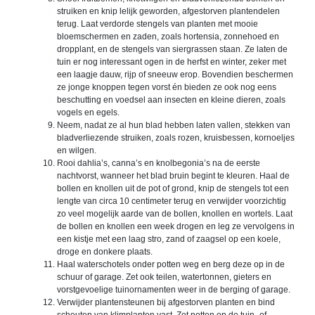
struiken en knip lelijk geworden, afgestorven plantendelen
terug. Laat verdorde stengels van planten met mooie
bloemschermen en zaden, zoals hortensia, zonnehoed en
dropplant, en de stengels van siergrassen staan. Ze laten de
tuin er nog interessant ogen in de herfst en winter, zeker met
een laagje dauw, rijp of sneeuw erop. Bovendien beschermen
ze jonge knoppen tegen vorst én bieden ze ook nog eens
beschutting en voedsel aan insecten en kleine dieren, zoals
vogels en egels.
Neem, nadat ze al hun blad hebben laten vallen, stekken van
bladverliezende struiken, zoals rozen, kruisbessen, kornoeljes
en wilgen.
Rooi dahlia’s, canna’s en knolbegonia’s na de eerste
nachtvorst, wanneer het blad bruin begint te kleuren. Haal de
bollen en knollen uit de pot of grond, knip de stengels tot een
lengte van circa 10 centimeter terug en verwijder voorzichtig
zo veel mogelijk aarde van de bollen, knollen en wortels. Laat
de bollen en knollen een week drogen en leg ze vervolgens in
een kistje met een laag stro, zand of zaagsel op een koele,
droge en donkere plaats.
Haal waterschotels onder potten weg en berg deze op in de
schuur of garage. Zet ook teilen, watertonnen, gieters en
vorstgevoelige tuinornamenten weer in de berging of garage.
Verwijder plantensteunen bij afgestorven planten en bind