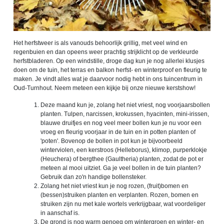
Het herfstweer is als vanouds behoorlijk grillig, met veel wind en
regenbuien en dan opeens weer prachtig strijklicht op de verkleurde
herfstbladeren. Op een windstille, droge dag kun je nog allerlei klusjes
doen om de tuin, het terras en balkon herfst- en winterproof en fleurig te
maken. Je vindt alles wat je daarvoor nodig hebt in ons tuincentrum in
Oud-Turnhout. Neem meteen een kijkje bij onze nieuwe kerstshow!
Deze maand kun je, zolang het niet vriest, nog voorjaarsbollen
planten. Tulpen, narcissen, krokussen, hyacinten, mini-irissen,
blauwe druifjes en nog veel meer bollen kun je nu voor een
vroeg en fleurig voorjaar in de tuin en in potten planten of
'poten'. Bovenop de bollen in pot kun je bijvoorbeeld
winterviolen, een kerstroos (Helleborus), klimop, purperklokje
(Heuchera) of bergthee (Gaultheria) planten, zodat de pot er
meteen al mooi uitziet. Ga je veel bollen in de tuin planten?
Gebruik dan zo'n handige bollensteker.
Zolang het niet vriest kun je nog rozen, (fruit)bomen en
(bessen)struiken planten en verplanten. Rozen, bomen en
struiken zijn nu met kale wortels verkrijgbaar, wat voordeliger
in aanschaf is.
De grond is nog warm genoeg om wintergroen en winter- en