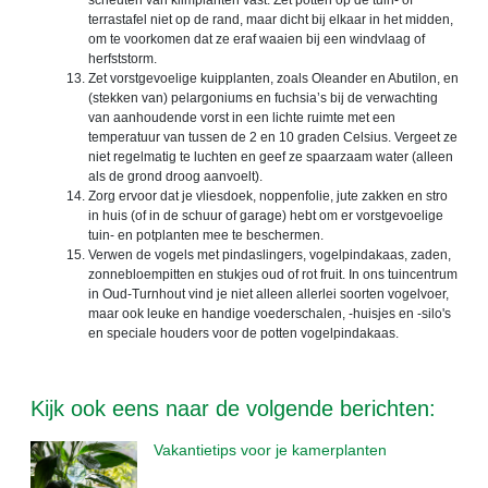
scheuten van klimplanten vast. Zet potten op de tuin- of
terrastafel niet op de rand, maar dicht bij elkaar in het midden,
om te voorkomen dat ze eraf waaien bij een windvlaag of
herfststorm.
Zet vorstgevoelige kuipplanten, zoals Oleander en Abutilon, en
(stekken van) pelargoniums en fuchsia’s bij de verwachting
van aanhoudende vorst in een lichte ruimte met een
temperatuur van tussen de 2 en 10 graden Celsius. Vergeet ze
niet regelmatig te luchten en geef ze spaarzaam water (alleen
als de grond droog aanvoelt).
Zorg ervoor dat je vliesdoek, noppenfolie, jute zakken en stro
in huis (of in de schuur of garage) hebt om er vorstgevoelige
tuin- en potplanten mee te beschermen.
Verwen de vogels met pindaslingers, vogelpindakaas, zaden,
zonnebloempitten en stukjes oud of rot fruit. In ons tuincentrum
in Oud-Turnhout vind je niet alleen allerlei soorten vogelvoer,
maar ook leuke en handige voederschalen, -huisjes en -silo's
en speciale houders voor de potten vogelpindakaas.
Kijk ook eens naar de volgende berichten:
Vakantietips voor je kamerplanten