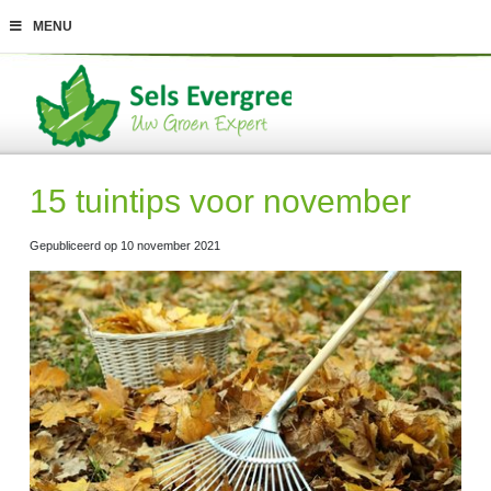
G
MENU
a
n
a
a
r
c
o
n
t
15 tuintips voor november
e
n
t
Gepubliceerd op
10 november 2021