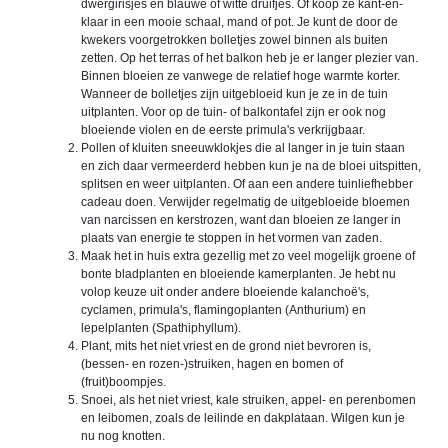
dwergirisjes en blauwe of witte druifjes. Of koop ze kant-en-
klaar in een mooie schaal, mand of pot. Je kunt de door de
kwekers voorgetrokken bolletjes zowel binnen als buiten
zetten. Op het terras of het balkon heb je er langer plezier van.
Binnen bloeien ze vanwege de relatief hoge warmte korter.
Wanneer de bolletjes zijn uitgebloeid kun je ze in de tuin
uitplanten. Voor op de tuin- of balkontafel zijn er ook nog
bloeiende violen en de eerste primula's verkrijgbaar.
Pollen of kluiten sneeuwklokjes die al langer in je tuin staan
en zich daar vermeerderd hebben kun je na de bloei uitspitten,
splitsen en weer uitplanten. Of aan een andere tuinliefhebber
cadeau doen. Verwijder regelmatig de uitgebloeide bloemen
van narcissen en kerstrozen, want dan bloeien ze langer in
plaats van energie te stoppen in het vormen van zaden.
Maak het in huis extra gezellig met zo veel mogelijk groene of
bonte bladplanten en bloeiende kamerplanten. Je hebt nu
volop keuze uit onder andere bloeiende kalanchoë's,
cyclamen, primula's, flamingoplanten (Anthurium) en
lepelplanten (Spathiphyllum).
Plant, mits het niet vriest en de grond niet bevroren is,
(bessen- en rozen-)struiken, hagen en bomen of
(fruit)boompjes.
Snoei, als het niet vriest, kale struiken, appel- en perenbomen
en leibomen, zoals de leilinde en dakplataan. Wilgen kun je
nu nog knotten.