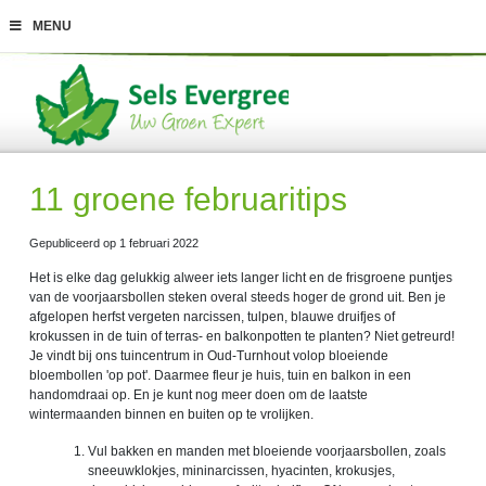
G
MENU
a
n
a
a
r
c
o
n
t
11 groene februaritips
e
n
t
Gepubliceerd op
1 februari 2022
Het is elke dag gelukkig alweer iets langer licht en de frisgroene puntjes
van de voorjaarsbollen steken overal steeds hoger de grond uit. Ben je
afgelopen herfst vergeten narcissen, tulpen, blauwe druifjes of
krokussen in de tuin of terras- en balkonpotten te planten? Niet getreurd!
Je vindt bij ons tuincentrum in Oud-Turnhout volop bloeiende
bloembollen 'op pot'. Daarmee fleur je huis, tuin en balkon in een
handomdraai op. En je kunt nog meer doen om de laatste
wintermaanden binnen en buiten op te vrolijken.
Vul bakken en manden met bloeiende voorjaarsbollen, zoals
sneeuwklokjes, mininarcissen, hyacinten, krokusjes,