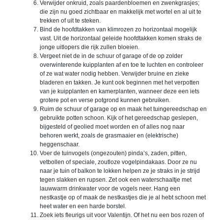
Verwijder onkruid, zoals paardenbloemen en zwenkgrasjes;
die zijn nu goed zichtbaar en makkelijk met wortel en al uit te
trekken of uit te steken.
Bind de hoofdtakken van klimrozen zo horizontaal mogelijk
vast. Uit de horizontaal geleide hoofdtakken komen straks de
jonge uitlopers die rijk zullen bloeien.
Vergeet niet de in de schuur of garage of de op zolder
overwinterende kuipplanten af en toe te luchten en controleer
of ze wat water nodig hebben. Verwijder bruine en zieke
bladeren en takken. Je kunt ook beginnen met het verpotten
van je kuipplanten en kamerplanten, wanneer deze een iets
grotere pot en verse potgrond kunnen gebruiken.
Ruim de schuur of garage op en maak het tuingereedschap en
gebruikte potten schoon. Kijk of het gereedschap geslepen,
bijgesteld of geolied moet worden en of alles nog naar
behoren werkt, zoals de grasmaaier en (elektrische)
heggenschaar.
Voer de tuinvogels (ongezouten) pinda’s, zaden, pitten,
vetbollen of speciale, zoutloze vogelpindakaas. Door ze nu
naar je tuin of balkon te lokken helpen ze je straks in je strijd
tegen slakken en rupsen. Zet ook een waterschaaltje met
lauwwarm drinkwater voor de vogels neer. Hang een
nestkastje op of maak de nestkastjes die je al hebt schoon met
heet water en een harde borstel.
Zoek iets fleurigs uit voor Valentijn. Of het nu een bos rozen of