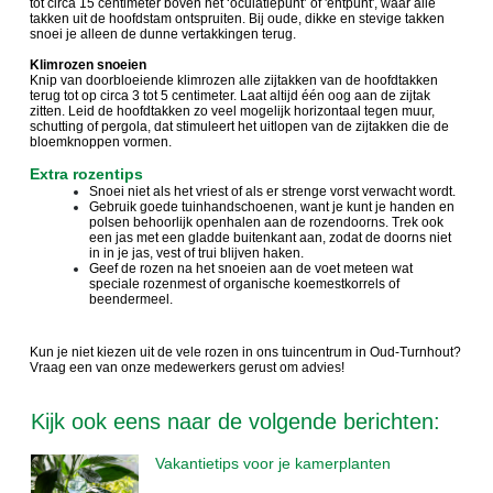
tot circa 15 centimeter boven het ‘oculatiepunt’ of 'entpunt', waar alle
takken uit de hoofdstam ontspruiten. Bij oude, dikke en stevige takken
snoei je alleen de dunne vertakkingen terug.
Klimrozen snoeien
Knip van doorbloeiende klimrozen alle zijtakken van de hoofdtakken
terug tot op circa 3 tot 5 centimeter. Laat altijd één oog aan de zijtak
zitten. Leid de hoofdtakken zo veel mogelijk horizontaal tegen muur,
schutting of pergola, dat stimuleert het uitlopen van de zijtakken die de
bloemknoppen vormen.
Extra rozentips
Snoei niet als het vriest of als er strenge vorst verwacht wordt.
Gebruik goede tuinhandschoenen, want je kunt je handen en
polsen behoorlijk openhalen aan de rozendoorns. Trek ook
een jas met een gladde buitenkant aan, zodat de doorns niet
in in je jas, vest of trui blijven haken.
Geef de rozen na het snoeien aan de voet meteen wat
speciale rozenmest of organische koemestkorrels of
beendermeel.
Kun je niet kiezen uit de vele rozen in ons tuincentrum in Oud-Turnhout?
Vraag een van onze medewerkers gerust om advies!
Kijk ook eens naar de volgende berichten:
Vakantietips voor je kamerplanten