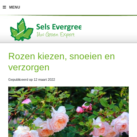
G
MENU
a
n
a
a
r
c
o
n
t
Rozen kiezen, snoeien en
e
n
verzorgen
t
Gepubliceerd op
12 maart 2022