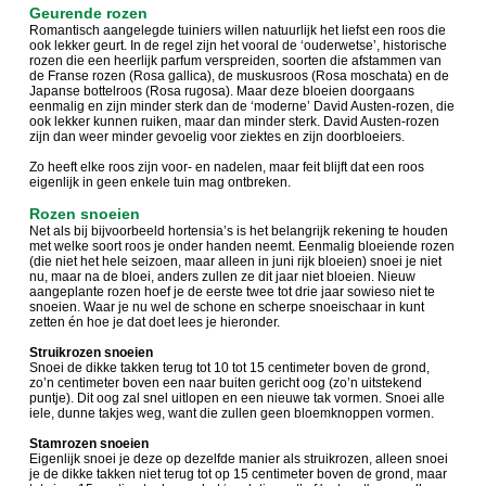
Geurende rozen
Romantisch aangelegde tuiniers willen natuurlijk het liefst een roos die
ook lekker geurt. In de regel zijn het vooral de ‘ouderwetse’, historische
rozen die een heerlijk parfum verspreiden, soorten die afstammen van
de Franse rozen (Rosa gallica), de muskusroos (Rosa moschata) en de
Japanse bottelroos (Rosa rugosa). Maar deze bloeien doorgaans
eenmalig en zijn minder sterk dan de ‘moderne’ David Austen-rozen, die
ook lekker kunnen ruiken, maar dan minder sterk. David Austen-rozen
zijn dan weer minder gevoelig voor ziektes en zijn doorbloeiers.
Zo heeft elke roos zijn voor- en nadelen, maar feit blijft dat een roos
eigenlijk in geen enkele tuin mag ontbreken.
Rozen snoeien
Net als bij bijvoorbeeld hortensia’s is het belangrijk rekening te houden
met welke soort roos je onder handen neemt. Eenmalig bloeiende rozen
(die niet het hele seizoen, maar alleen in juni rijk bloeien) snoei je niet
nu, maar na de bloei, anders zullen ze dit jaar niet bloeien. Nieuw
aangeplante rozen hoef je de eerste twee tot drie jaar sowieso niet te
snoeien. Waar je nu wel de schone en scherpe snoeischaar in kunt
zetten én hoe je dat doet lees je hieronder.
Struikrozen snoeien
Snoei de dikke takken terug tot 10 tot 15 centimeter boven de grond,
zo’n centimeter boven een naar buiten gericht oog (zo’n uitstekend
puntje). Dit oog zal snel uitlopen en een nieuwe tak vormen. Snoei alle
iele, dunne takjes weg, want die zullen geen bloemknoppen vormen.
Stamrozen snoeien
Eigenlijk snoei je deze op dezelfde manier als struikrozen, alleen snoei
je de dikke takken niet terug tot op 15 centimeter boven de grond, maar