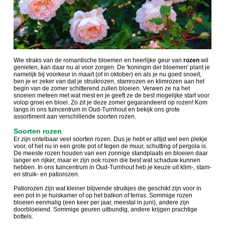
Wie straks van de romantische bloemen en heerlijke geur van
rozen
wil
genieten, kan daar nu al voor zorgen. De 'koningin der bloemen' plant je
namelijk bij voorkeur in maart (of in oktober) en als je nu goed snoeit,
ben je er zeker van dat je struikrozen, stamrozen en klimrozen aan het
begin van de zomer schitterend zullen bloeien. Verwen ze na het
snoeien meteen met wat mest en je geeft ze de best mogelijke start voor
volop groei en bloei. Zo zit je deze zomer gegarandeerd op rozen! Kom
langs in ons tuincentrum in Oud-Turnhout en bekijk ons grote
assortiment aan verschillende soorten rozen.
Soorten rozen
Er zijn ontelbaar veel soorten rozen. Dus je hebt er altijd wel een plekje
voor, of het nu in een grote pot of tegen de muur, schutting of pergola is.
De meeste rozen houden van een zonnige standplaats en bloeien daar
langer en rijker, maar er zijn ook rozen die best wat schaduw kunnen
hebben. In ons tuincentrum in Oud-Turnhout heb je keuze uit klim-, stam-
en struik- en patiorozen.
Patiorozen zijn wat kleiner blijvende struikjes die geschikt zijn voor in
een pot in je huiskamer of op het balkon of terras. Sommige rozen
bloeien eenmalig (een keer per jaar, meestal in juni), andere zijn
doorbloeiend. Sommige geuren uitbundig, andere krijgen prachtige
bottels.