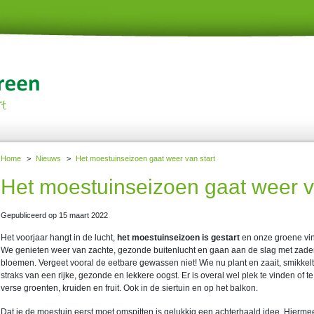
Home
>
Nieuws
>
Het moestuinseizoen gaat weer van start
Het moestuinseizoen gaat weer v
Gepubliceerd op
15 maart 2022
Het voorjaar hangt in de lucht,
het moestuinseizoen is gestart
en onze groene vin
We genieten weer van zachte, gezonde buitenlucht en gaan aan de slag met zade
bloemen. Vergeet vooral de eetbare gewassen niet! Wie nu plant en zaait, smikkelt
straks van een rijke, gezonde en lekkere oogst. Er is overal wel plek te vinden of 
verse groenten, kruiden en fruit. Ook in de siertuin en op het balkon.
Dat je de moestuin eerst moet omspitten is gelukkig een achterhaald idee. Hiermee