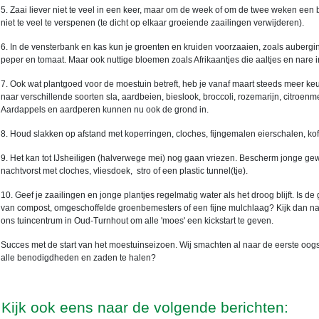
5. Zaai liever niet te veel in een keer, maar om de week of om de twee weken een b
niet te veel te verspenen (te dicht op elkaar groeiende zaailingen verwijderen).
6. In de vensterbank en kas kun je groenten en kruiden voorzaaien, zoals aubergi
peper en tomaat. Maar ook nuttige bloemen zoals Afrikaantjes die aaltjes en nare 
7. Ook wat plantgoed voor de moestuin betreft, heb je vanaf maart steeds meer keu
naar verschillende soorten sla, aardbeien, bieslook, broccoli, rozemarijn, citroenmeli
Aardappels en aardperen kunnen nu ook de grond in.
8. Houd slakken op afstand met koperringen, cloches, fijngemalen eierschalen, koffi
9. Het kan tot IJsheiligen (halverwege mei) nog gaan vriezen. Bescherm jonge ge
nachtvorst met cloches, vliesdoek, stro of een plastic tunnel(tje).
10. Geef je zaailingen en jonge plantjes regelmatig water als het droog blijft. Is d
van compost, omgeschoffelde groenbemesters of een fijne mulchlaag? Kijk dan na
ons tuincentrum in Oud-Turnhout om alle 'moes' een kickstart te geven.
Succes met de start van het moestuinseizoen. Wij smachten al naar de eerste oogst
alle benodigdheden en zaden te halen?
Kijk ook eens naar de volgende berichten: