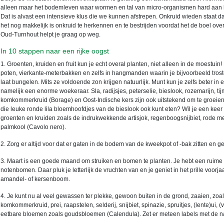
alleen maar het bodemleven waar wormen en tal van micro-organismen hard aan h
Dat is alvast een intensieve klus die we kunnen afstrepen. Onkruid wieden staat daar
het nog makkelijk is onkruid te herkennen en te bestrijden voordat het de boel ove
Oud-Turnhout helpt je graag op weg.
In 10 stappen naar een rijke oogst
1. Groenten, kruiden en fruit kun je echt overal planten, niet alleen in de moestui
poten, vierkante-meterbakken en zelfs in hangmanden waarin je bijvoorbeeld tros
laat bungelen. Mits ze voldoende zon krijgen natuurlijk. Munt kun je zelfs beter in 
namelijk een enorme woekeraar. Sla, radijsjes, peterselie, bieslook, rozemarijn, t
komkommerkruid (Borage) en Oost-Indische kers zijn ook uitstekend om te groeien 
die leuke ronde lila bloemhoofdjes van de bieslook ook kunt eten? Wil je een kee
groenten en kruiden zoals de indrukwekkende artisjok, regenboogsnijbiet, rode m
palmkool (Cavolo nero).
2. Zorg er altijd voor dat er gaten in de bodem van de kweekpot of -bak zitten en g
3. Maart is een goede maand om struiken en bomen te planten. Je hebt een ruime 
notenbomen. Daar pluk je letterlijk de vruchten van en je geniet in het prille voo
amandel- of kersenboom.
4. Je kunt nu al veel gewassen ter plekke, gewoon buiten in de grond, zaaien, zoals
komkommerkruid, prei, raapstelen, selderij, snijbiet, spinazie, spruitjes, (lente)ui, 
eetbare bloemen zoals goudsbloemen (Calendula). Zet er meteen labels met de 