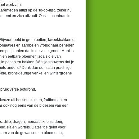
et werk zijn.
entegen altijd op de 'to-do-lijst', zeker nu
rneemt en zich uitzaait. Ons tuincentrum in
n! Bijvoorbeeld in grote potten, kweekbakken op
tomaatjes en aardbeien vrolijk naar beneden
een pot planten dat in de volle grond. Munt is
ijm en eetbare bloemen, zoals die van
in potten en bakken. Wist je trouwens dat je
r iets anders? Denk dan eens aan prachtige
elde, bronskleurige venkel en wintergroene
ebruik verse potgrond.
keuze uit bessenstruiken, fruitbomen en
rjaar ook nog eens van de bloesem van een
: dille, dragon, meiraap, knolselderij,
(veld)sla en wortels. Datzelfde geldt voor
naam van de gewassen en bloemen bij.