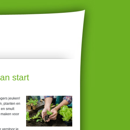
an start
gers jeuken!
n, planten en
 en smult
te maken voor
 verstoor je