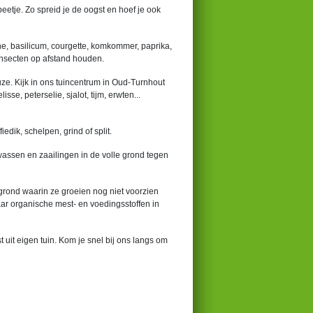
eetje. Zo spreid je de oogst en hoef je ook
ne, basilicum, courgette, komkommer, paprika,
insecten op afstand houden.
ze. Kijk in ons tuincentrum in Oud-Turnhout
sse, peterselie, sjalot, tijm, erwten...
edik, schelpen, grind of split.
wassen en zaailingen in de volle grond tegen
e grond waarin ze groeien nog niet voorzien
ar organische mest- en voedingsstoffen in
 uit eigen tuin. Kom je snel bij ons langs om