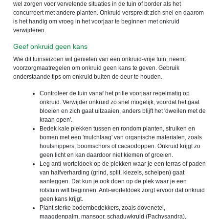
wel zorgen voor vervelende situaties in de tuin of border als het
concurreert met andere planten. Onkruid verspreidt zich snel en daarom
is het handig om vroeg in het voorjaar te beginnen met onkruid
verwijderen.
Geef onkruid geen kans
Wie dit tuinseizoen wil genieten van een onkruid-vrije tuin, neemt
voorzorgmaatregelen om onkruid geen kans te geven. Gebruik
onderstaande tips om onkruid buiten de deur te houden.
Controleer de tuin vanaf het prille voorjaar regelmatig op
onkruid. Verwijder onkruid zo snel mogelijk, voordat het gaat
bloeien en zich gaat uitzaaien, anders blijft het 'dweilen met de
kraan open'.
Bedek kale plekken tussen en rondom planten, struiken en
bomen met een 'mulchlaag' van organische materialen, zoals
houtsnippers, boomschors of cacaodoppen. Onkruid krijgt zo
geen licht en kan daardoor niet kiemen of groeien.
Leg anti-worteldoek op de plekken waar je een terras of paden
van halfverharding (grind, split, kiezels, schelpen) gaat
aanleggen. Dat kun je ook doen op de plek waar je een
rotstuin wilt beginnen. Anti-worteldoek zorgt ervoor dat onkruid
geen kans krijgt.
Plant sterke bodembedekkers, zoals dovenetel,
maagdenpalm, mansoor, schaduwkruid (Pachysandra),