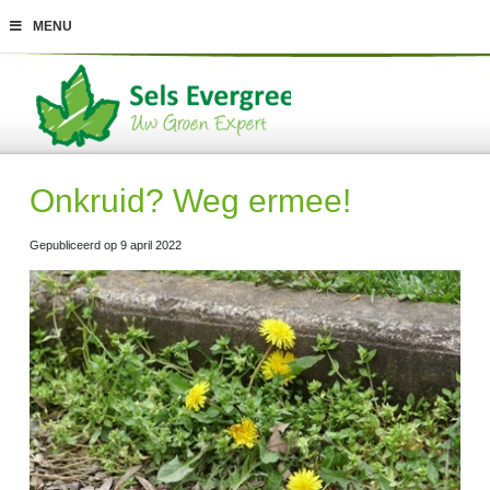
G
MENU
a
n
a
a
r
c
o
n
t
Onkruid? Weg ermee!
e
n
t
Gepubliceerd op
9 april 2022