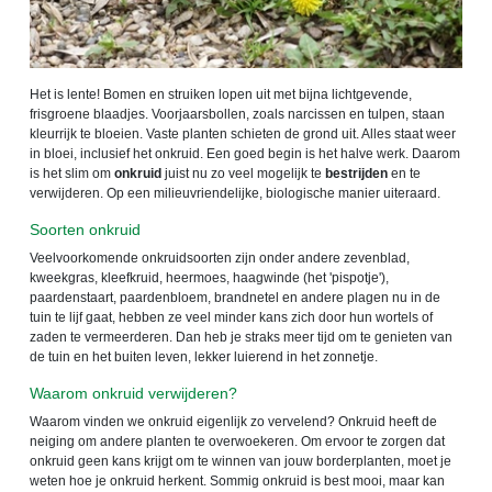
Het is lente! Bomen en struiken lopen uit met bijna lichtgevende,
frisgroene blaadjes. Voorjaarsbollen, zoals narcissen en tulpen, staan
kleurrijk te bloeien. Vaste planten schieten de grond uit. Alles staat weer
in bloei, inclusief het onkruid. Een goed begin is het halve werk. Daarom
is het slim om
onkruid
juist nu zo veel mogelijk te
bestrijden
en te
verwijderen. Op een milieuvriendelijke, biologische manier uiteraard.
Soorten onkruid
Veelvoorkomende onkruidsoorten zijn onder andere zevenblad,
kweekgras, kleefkruid, heermoes, haagwinde (het 'pispotje'),
paardenstaart, paardenbloem, brandnetel en andere plagen nu in de
tuin te lijf gaat, hebben ze veel minder kans zich door hun wortels of
zaden te vermeerderen. Dan heb je straks meer tijd om te genieten van
de tuin en het buiten leven, lekker luierend in het zonnetje.
Waarom onkruid verwijderen?
Waarom vinden we onkruid eigenlijk zo vervelend? Onkruid heeft de
neiging om andere planten te overwoekeren. Om ervoor te zorgen dat
onkruid geen kans krijgt om te winnen van jouw borderplanten, moet je
weten hoe je onkruid herkent. Sommig onkruid is best mooi, maar kan