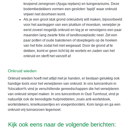
kruipend zenegroen (Ajuga reptans) en tuingeraniums. Deze
bodembedekkers vormen een gesloten ‘tapijt’ waar onkruid
vrijwel niet doorheen komt.
Als je een groot stuk grond onkruidvrij wilt maken, bijvoorbeeld
voor het aanleggen van een pluktuin of moestuin, verwijder je
eerst zoveel mogelijk onkruid en leg je er vervolgens een paar
maanden lang zwarte folie of landbouwplastic neer. Zet een
paar potten of oude bakstenen of stoeptegels op de hoeken
van het folie zodat het niet wegwaait. Door de grond af te
dekken, komt er geen licht bij de wortels en zaden van het
onkruid en sterft het vanzelf af.
Onkruid wieden
Onkruid wieden hoeft niet altijd met je handen, er bestaan gelukkig ook
handige tools voor het verwijderen van onkruid. In ons tuincentrum in
%location% vind je verschillende gereedschappen die het verwijderen
van onkruid simpel maken. In ons tuincentrum in Oud-Turnhout, vind je
natuurlijk ook de benodigde hulpmiddelen, zoals anti-worteldoek,
wortelstekers, knielkussentjes en voegenborstels. Kom langs en ga een
onkruid-vrij tuinseizoen tegemoet.
Kijk ook eens naar de volgende berichten: