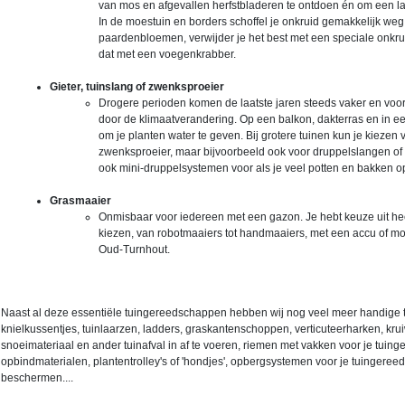
van mos en afgevallen herfstbladeren te ontdoen én om een l
In de moestuin en borders schoffel je onkruid gemakkelijk weg
paardenbloemen, verwijder je het best met een speciale onkrui
dat met een voegenkrabber.
Gieter, tuinslang of zwenksproeier
Drogere perioden komen de laatste jaren steeds vaker en voor
door de klimaatverandering. Op een balkon, dakterras en in ee
om je planten water te geven. Bij grotere tuinen kun je kiezen
zwenksproeier, maar bijvoorbeeld ook voor druppelslangen of e
ook mini-druppelsystemen voor als je veel potten en bakken op
Grasmaaier
Onmisbaar voor iedereen met een gazon. Je hebt keuze uit hee
kiezen, van robotmaaiers tot handmaaiers, met een accu of moto
Oud-Turnhout.
Naast al deze essentiële tuingereedschappen hebben wij nog veel meer handige t
knielkussentjes, tuinlaarzen, ladders, graskantenschoppen, verticuteerharken,
snoeimateriaal en ander tuinafval in af te voeren, riemen met vakken voor je tuin
opbindmaterialen, plantentrolley's of 'hondjes', opbergsystemen voor je tuingere
beschermen....