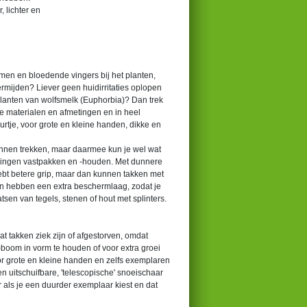
, lichter en
n en bloedende vingers bij het planten,
rmijden? Liever geen huidirritaties oplopen
)planten van wolfsmelk (Euphorbia)? Dan trek
jke materialen en afmetingen en in heel
eurtje, voor grote en kleine handen, dikke en
kunnen trekken, maar daarmee kun je wel wat
 dingen vastpakken en -houden. Met dunnere
hebt betere grip, maar dan kunnen takken met
n hebben een extra beschermlaag, zodat je
atsen van tegels, stenen of hout met splinters.
at takken ziek zijn of afgestorven, omdat
it)boom in vorm te houden of voor extra groei
oor grote en kleine handen en zelfs exemplaren
 uitschuifbare, 'telescopische' snoeischaar
r als je een duurder exemplaar kiest en dat