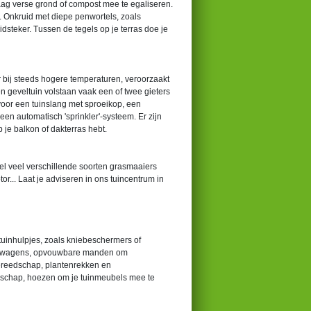
aag verse grond of compost mee te egaliseren.
. Onkruid met diepe penwortels, zoals
dsteker. Tussen de tegels op je terras doe je
 bij steeds hogere temperaturen, veroorzaakt
n geveltuin volstaan vaak een of twee gieters
 voor een tuinslang met sproeikop, een
en automatisch 'sprinkler'-systeem. Er zijn
 je balkon of dakterras hebt.
l veel verschillende soorten grasmaaiers
r... Laat je adviseren in ons tuincentrum in
uinhulpjes, zoals kniebeschermers of
 kruiwagens, opvouwbare manden om
gereedschap, plantenrekken en
edschap, hoezen om je tuinmeubels mee te