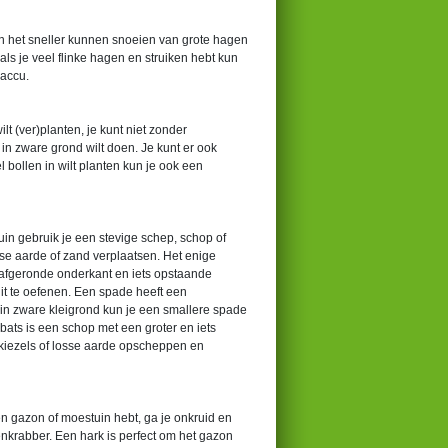
en het sneller kunnen snoeien van grote hagen
ls je veel flinke hagen en struiken hebt kun
 accu.
lt (ver)planten, je kunt niet zonder
 in zware grond wilt doen. Je kunt er ook
 bollen in wilt planten kun je ook een
uin gebruik je een stevige schep, schop of
se aarde of zand verplaatsen. Het enige
 afgeronde onderkant en iets opstaande
uit te oefenen. Een spade heeft een
 in zware kleigrond kun je een smallere spade
bats is een schop met een groter en iets
kiezels of losse aarde opscheppen en
een gazon of moestuin hebt, ga je onkruid en
genkrabber. Een hark is perfect om het gazon