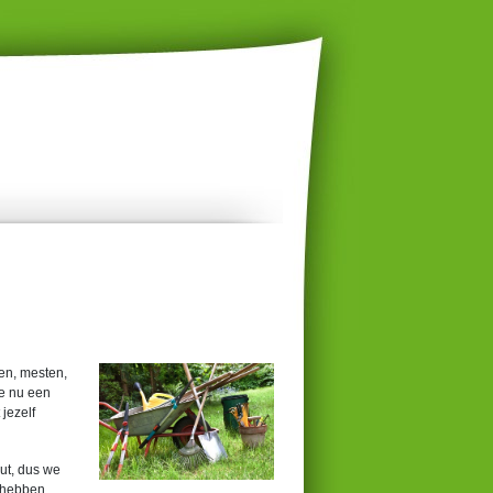
ien, mesten,
je nu een
 jezelf
ut, dus we
t hebben.