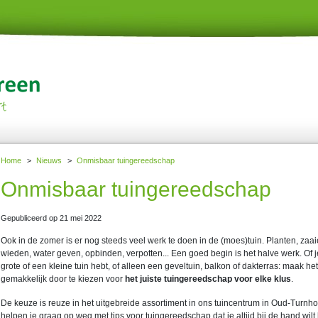
Home
>
Nieuws
>
Onmisbaar tuingereedschap
Onmisbaar tuingereedschap
Gepubliceerd op
21 mei 2022
Ook in de zomer is er nog steeds veel werk te doen in de (moes)tuin. Planten, zaa
wieden, water geven, opbinden, verpotten... Een goed begin is het halve werk. Of 
grote of een kleine tuin hebt, of alleen een geveltuin, balkon of dakterras: maak het
gemakkelijk door te kiezen voor
het juiste tuingereedschap voor elke klus
.
De keuze is reuze in het uitgebreide assortiment in ons tuincentrum in Oud-Turnho
helpen je graag op weg met tips voor tuingereedschap dat je altijd bij de hand wil