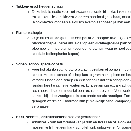
Takken- en/of heggenschaar
Deze heb je nodig voor het zwaardere werk, bij dikke takken 
en struiken. Je kunt kiezen voor een handmatige schaar, maar a
je ook kiezen voor een elektrisch exemplaar of eentje met een
Plantenschepje
Of je nu iets in de grond, in een pot of verhoogde (kweek)bak wi
plantenschepje. Zeker als je dat op een dichtbegroeide plek of
bloembollen mee planten (voor een grote tuin waar je heel veel
speciale bollenplanter kopen).
Schep, schop, spade of bats
Voor het planten van grotere planten, struiken of bomen in de t
spade. Met een schep of schop kun je graven en spitten en los
verschil tussen een schep en een schop is dat een schep een
randen heeft waar je je voeten op kunt zetten om extra kracht 
rechthoekig blad en meestal een rechte onderzijde. Voor werk
kiezen, bij lichte zandgrond is een brede spade handiger. Een 
gebogen werkblad. Daarmee kun je makkelijk zand, compost, 
verplaatsen.
Hark, schoffel, onkruidsteker en/of voegenkrabber
Afhankelijk van het formaat van je tuin en terras en of je ook 
mossen te lijf met een hark, schoffel, onkruidsteker en/of voe