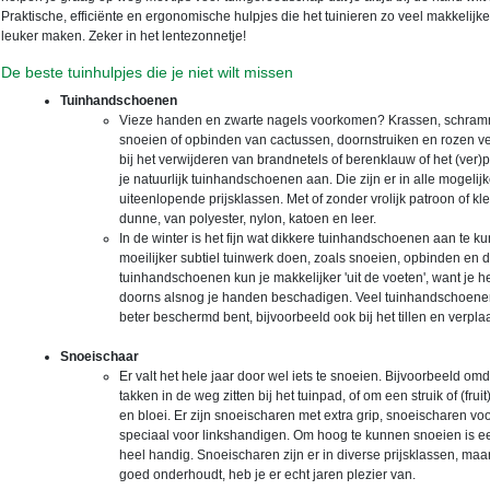
Praktische, efficiënte en ergonomische hulpjes die het tuinieren zo veel makkelijker
leuker maken. Zeker in het lentezonnetje!
De beste tuinhulpjes die je niet wilt missen
Tuinhandschoenen
Vieze handen en zwarte nagels voorkomen? Krassen, schramme
snoeien of opbinden van cactussen, doornstruiken en rozen ve
bij het verwijderen van brandnetels of berenklauw of het (ver
je natuurlijk tuinhandschoenen aan. Die zijn er in alle mogeli
uiteenlopende prijsklassen. Met of zonder vrolijk patroon of kl
dunne, van polyester, nylon, katoen en leer.
In de winter is het fijn wat dikkere tuinhandschoenen aan te 
moeilijker subtiel tuinwerk doen, zoals snoeien, opbinden en
tuinhandschoenen kun je makkelijker 'uit de voeten', want je 
doorns alsnog je handen beschadigen. Veel tuinhandschoene
beter beschermd bent, bijvoorbeeld ook bij het tillen en verpla
Snoeischaar
Er valt het hele jaar door wel iets te snoeien. Bijvoorbeeld omd
takken in de weg zitten bij het tuinpad, of om een struik of (fru
en bloei. Er zijn snoeischaren met extra grip, snoeischaren v
speciaal voor linkshandigen. Om hoog te kunnen snoeien is een
heel handig. Snoeischaren zijn er in diverse prijsklassen, maa
goed onderhoudt, heb je er echt jaren plezier van.