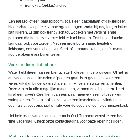
En hangmat
Een extra (opklap)tafeltje
Een parasol of een parasolboom, zoals een dakplataan of daksierpeer,
biedt schaduw op hete, zonovergoten dagen, zodat hij nog langer buiten
kan luieren. Er zijn ook trendy schaduwdoeken met verschillende
patronen die hem deze zomer lekker koel houden. Een buitendouche
kan daar ook voor zorgen. Met een grote buitenlamp, feestelijk
lichtsnoer, een vuurschaal, vuurfkorf, of tuinhaard kan hij ook ’s avonds
nog de bloemetjes buiten zetten.
Voor de dierenliefhebber
Water trekt dieren aan en brengt letterlijk leven in de brouwerij. Of het nu
om vogels, egels, insecten of padden gaat. Is er geen plek voor een
vijver, kijk dan bij de waterschalen, mini-vijvers en waterornamenten.
Deze zijn er in alle mogelijke materialen, vormen en afmetingen. Heeft
hij al een vijver? Geef hem dan een paar nieuwe vissen of oever- en
waterplanten. Je kunt ook kiezen voor een insectenhotel, vlinderkast,
egelhuisje, voederschaal of -silo voor de vogels of een vleermuizenkast.
Het hele team van ons tuincentrum in Oud-Turnhout wenst je een heel
fijne Vaderdag! Check onze contactpagina voor onze openingstijden.