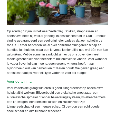
Op zondag 12 juni is het weer
Vaderdag
. Sokken, stropdassen en
aftershave heeft hij vast al genoeg. In ons tuincentrum in Oud-Turnhout
vind je gegarandeerd een veel origineler cadeau dat een schot in de
roos is. Eerder berichtten we al over onmisbaar tuingereedschap en
handige tuinhulpjes, waar een fervente tuinier altijd nog wel één van kan
gebruiken. Met de zomer in aantocht zijn er bij ons bovendien veel
mooie geschenken voor het betere buitenleven te vinden. Voor wanneer
je vader liever lui dan moe is, geen groene vingers heeft, maar
bijvoorbeeld wel van barbecuën of dieren houdt. We geven graag een
aantal cadeautips, voor elk type vader en voor elk budget.
Voor de tuinman
Voor vaders die graag tuinieren is goed tuingereedschap of een extra
hulpje altijd welkom. Bijvoorbeeld een elektrische snoeizaag, een
automatische sproeier of ander bewateringssysteem, kniebeschermers,
een kruiwagen, een riem met lussen en zakken voor zijn
tuingereedschap of een nieuwe schep. Of gewoon een echt goede
snoeischaar en dito tuinhandschoenen.