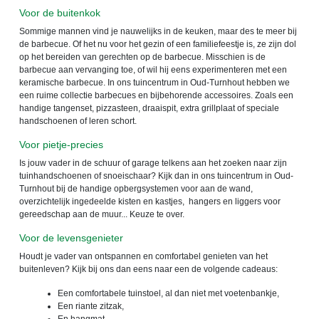
Voor de buitenkok
Sommige mannen vind je nauwelijks in de keuken, maar des te meer bij
de barbecue. Of het nu voor het gezin of een familiefeestje is, ze zijn dol
op het bereiden van gerechten op de barbecue. Misschien is de
barbecue aan vervanging toe, of wil hij eens experimenteren met een
keramische barbecue. In ons tuincentrum in Oud-Turnhout hebben we
een ruime collectie barbecues en bijbehorende accessoires. Zoals een
handige tangenset, pizzasteen, draaispit, extra grillplaat of speciale
handschoenen of leren schort.
Voor pietje-precies
Is jouw vader in de schuur of garage telkens aan het zoeken naar zijn
tuinhandschoenen of snoeischaar? Kijk dan in ons tuincentrum in Oud-
Turnhout bij de handige opbergsystemen voor aan de wand,
overzichtelijk ingedeelde kisten en kastjes, hangers en liggers voor
gereedschap aan de muur... Keuze te over.
Voor de levensgenieter
Houdt je vader van ontspannen en comfortabel genieten van het
buitenleven? Kijk bij ons dan eens naar een de volgende cadeaus:
Een comfortabele tuinstoel, al dan niet met voetenbankje,
Een riante zitzak,