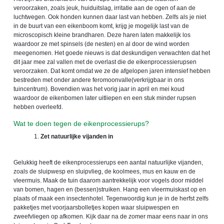
veroorzaken, zoals jeuk, huiduitslag, irritatie aan de ogen of aan de
luchtwegen. Ook honden kunnen daar last van hebben. Zelfs als je niet
in de buurt van een eikenboom komt, krijg je mogelijk last van de
microscopisch kleine brandharen. Deze haren laten makkelijk los
waardoor ze met spinsels (de nesten) en al door de wind worden
meegenomen. Het goede nieuws is dat deskundigen verwachten dat het
dit jaar mee zal vallen met de overlast die de eikenprocessierupsen
veroorzaken. Dat komt omdat we ze de afgelopen jaren intensief hebben
bestreden met onder andere feromoonvalle(verkrijgbaar in ons
tuincentrum). Bovendien was het vorig jaar in april en mei koud
waardoor de eikenbomen later uitliepen en een stuk minder rupsen
hebben overleefd.
Wat te doen tegen de eikenprocessierups?
Zet natuurlijke vijanden in
Gelukkig heeft de eikenprocessierups een aantal natuurlijke vijanden,
zoals de sluipwesp en sluipvlieg, de koolmees, mus en kauw en de
vleermuis. Maak de tuin daarom aantrekkelijk voor vogels door middel
van bomen, hagen en (bessen)struiken. Hang een vleermuiskast op en
plaats of maak een insectenhotel. Tegenwoordig kun je in de herfst zelfs
pakketjes met voorjaarsbolletjes kopen waar sluipwespen en
zweefvliegen op afkomen. Kijk daar na de zomer maar eens naar in ons