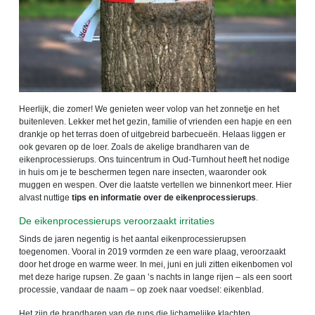
Heerlijk, die zomer! We genieten weer volop van het zonnetje en het
buitenleven. Lekker met het gezin, familie of vrienden een hapje en een
drankje op het terras doen of uitgebreid barbecueën. Helaas liggen er
ook gevaren op de loer. Zoals de akelige brandharen van de
eikenprocessierups. Ons tuincentrum in Oud-Turnhout heeft het nodige
in huis om je te beschermen tegen nare insecten, waaronder ook
muggen en wespen. Over die laatste vertellen we binnenkort meer. Hier
alvast nuttige
tips en informatie over de eikenprocessierups
.
De eikenprocessierups veroorzaakt irritaties
Sinds de jaren negentig is het aantal eikenprocessierupsen
toegenomen. Vooral in 2019 vormden ze een ware plaag, veroorzaakt
door het droge en warme weer. In mei, juni en juli zitten eikenbomen vol
met deze harige rupsen. Ze gaan ’s nachts in lange rijen – als een soort
processie, vandaar de naam – op zoek naar voedsel: eikenblad.
Het zijn de brandharen van de rups die lichamelijke klachten