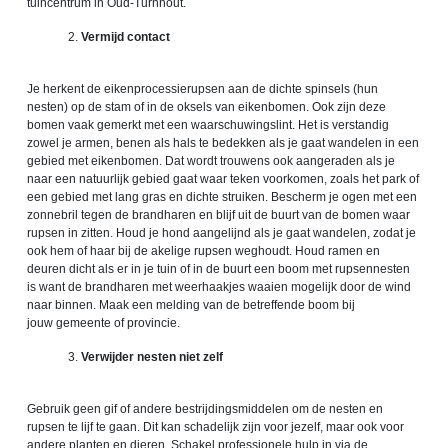
tuincentrum in Oud-Turnhout.
Vermijd contact
Je herkent de eikenprocessierupsen aan de dichte spinsels (hun
nesten) op de stam of in de oksels van eikenbomen. Ook zijn deze
bomen vaak gemerkt met een waarschuwingslint. Het is verstandig
zowel je armen, benen als hals te bedekken als je gaat wandelen in een
gebied met eikenbomen. Dat wordt trouwens ook aangeraden als je
naar een natuurlijk gebied gaat waar teken voorkomen, zoals het park of
een gebied met lang gras en dichte struiken. Bescherm je ogen met een
zonnebril tegen de brandharen en blijf uit de buurt van de bomen waar
rupsen in zitten. Houd je hond aangelijnd als je gaat wandelen, zodat je
ook hem of haar bij de akelige rupsen weghoudt. Houd ramen en
deuren dicht als er in je tuin of in de buurt een boom met rupsennesten
is want de brandharen met weerhaakjes waaien mogelijk door de wind
naar binnen. Maak een melding van de betreffende boom bij
jouw gemeente of provincie.
Verwijder nesten niet zelf
Gebruik geen gif of andere bestrijdingsmiddelen om de nesten en
rupsen te lijf te gaan. Dit kan schadelijk zijn voor jezelf, maar ook voor
andere planten en dieren. Schakel professionele hulp in via de