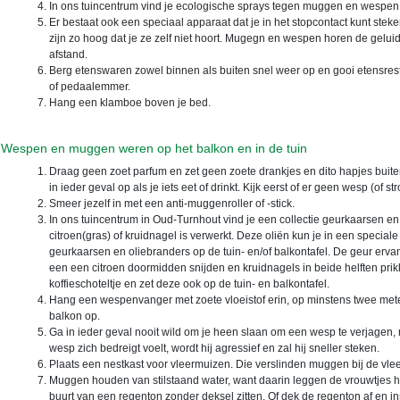
In ons tuincentrum vind je ecologische sprays tegen muggen en wespen
Er bestaat ook een speciaal apparaat dat je in het stopcontact kunt stek
zijn zo hoog dat je ze zelf niet hoort. Mugegn en wespen horen de gelui
afstand.
Berg etenswaren zowel binnen als buiten snel weer op en gooi etensres
of pedaalemmer.
Hang een klamboe boven je bed.
Wespen en muggen weren op het balkon en in de tuin
Draag geen zoet parfum en zet geen zoete drankjes en dito hapjes buit
in ieder geval op als je iets eet of drinkt. Kijk eerst of er geen wesp (of stron
Smeer jezelf in met een anti-muggenroller of -stick.
In ons tuincentrum in Oud-Turnhout vind je een collectie geurkaarsen en
citroen(gras) of kruidnagel is verwerkt. Deze oliën kun je in een speci
geurkaarsen en oliebranders op de tuin- en/of balkontafel. De geur erv
een een citroen doormidden snijden en kruidnagels in beide helften prik
koffieschoteltje en zet deze ook op de tuin- en balkontafel.
Hang een wespenvanger met zoete vloeistof erin, op minstens twee meter 
balkon op.
Ga in ieder geval nooit wild om je heen slaan om een wesp te verjagen, 
wesp zich bedreigt voelt, wordt hij agressief en zal hij sneller steken.
Plaats een nestkast voor vleermuizen. Die verslinden muggen bij de vlee
Muggen houden van stilstaand water, want daarin leggen de vrouwtjes hun 
buurt van een regenton zonder deksel zitten. Of dek de regenton af en inst