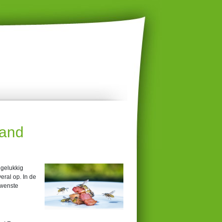
tand
 gelukkig
ral op. In de
ewenste