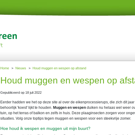
Home
>
Nieuws
>
Houd muggen en wespen op afstand
Houd muggen en wespen op afs
Gepubliceerd op
18 juli 2022
Eerder hadden we het op deze site al over de eikenprocessierups, die zich dit jaar
behoorlijk 'koest' lijkt te houden.
Muggen en wespen
duiken nu helaas wel weer ove
tuin, op het terras of balkon en zelfs in huis. Deze plaaginsecten zorgen voor ong
situaties. Volg onze toptips tegen muggen en wespen voor een steekvrije zomer.
Hoe houd ik wespen en muggen uit mijn buurt?