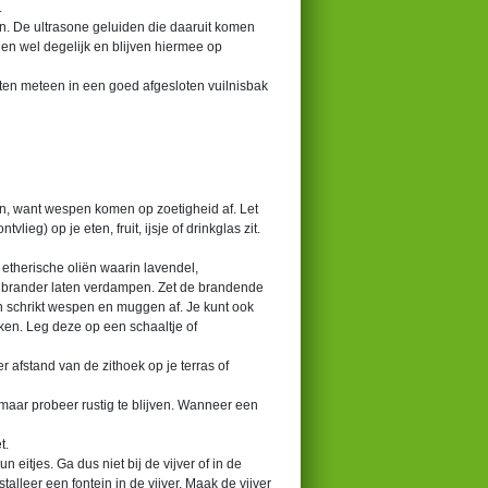
.
en. De ultrasone geluiden die daaruit komen
den wel degelijk en blijven hiermee op
ten meteen in een goed afgesloten vuilnisbak
en, want wespen komen op zoetigheid af. Let
tvlieg) op je eten, fruit, ijsje of drinkglas zit.
 etherische oliën waarin lavendel,
ale brander laten verdampen. Zet de brandende
an schrikt wespen en muggen af. Je kunt ook
ken. Leg deze op een schaaltje of
afstand van de zithoek op je terras of
maar probeer rustig te blijven. Wanneer een
t.
eitjes. Ga dus niet bij de vijver of in de
alleer een fontein in de vijver. Maak de vijver