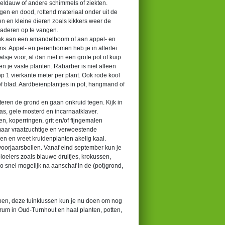
eeldauw of andere schimmels of ziekten.
lgen en dood, rottend materiaal onder uit de
ten en kleine dieren zoals kikkers weer de
laderen op te vangen.
Denk aan een amandelboom of aan appel- en
s. Appel- en perenbomen heb je in allerlei
sje voor, al dan niet in een grote pot of kuip.
en je vaste planten. Rabarber is niet alleen
p 1 vierkante meter per plant. Ook rode kool
f blad. Aardbeienplantjes in pot, hangmand of
teren de grond en gaan onkruid tegen. Kijk in
s, gele mosterd en incarnaatklaver.
n, koperringen, grit en/of fijngemalen
 maar vraatzuchtige en verwoestende
en en vreet kruidenplanten akelig kaal.
 voorjaarsbollen. Vanaf eind september kun je
bloeiers zoals blauwe druifjes, krokussen,
 zo snel mogelijk na aanschaf in de (pot)grond,
en, deze tuinklussen kun je nu doen om nog
trum in Oud-Turnhout en haal planten, potten,