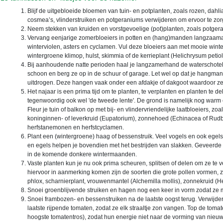
Blijf de uitgebloeide bloemen van tuin- en potplanten, zoals rozen, dahli
cosmea’s, vlinderstruiken en potgeraniums verwijderen om ervoor te zor
Neem stekken van kruiden en vorstgevoelige (pot)planten, zoals potger
Vervang eenjarige zomerbloeiers in potten en (hang)manden langzaamaa
winterviolen, asters en cyclamen. Vul deze bloeiers aan met mooie winte
wintergroene klimop, hulst, skimmia of de kerrieplant (Helichrysum petiol
Bij aanhoudende natte perioden haal je langzamerhand de waterschotel
schoon en berg ze op in de schuur of garage. Let wel op dat je hangmand
uitdrogen. Deze hangen vaak onder een afdakje of dakgoot waardoor z
Het najaar is een prima tijd om te planten, te verplanten en planten te d
tegenwoordig ook wel 'de tweede lente'. De grond is namelijk nog warm 
Fleur je tuin of balkon op met bij- en vlindervriendelijke laatbloeiers, z
koninginnen- of leverkruid (Eupatorium), zonnehoed (Echinacea of Rudbe
herfstanemonen en herfstcyclamen.
Plant een (wintergroene) haag of bessenstruik. Veel vogels en ook egels 
en egels helpen je bovendien met het bestrijden van slakken. Geveerde 
in de komende donkere wintermaanden.
Vaste planten kun je nu ook prima scheuren, splitsen of delen om ze te 
hiervoor in aanmerking komen zijn de soorten die grote pollen vormen, zoa
phlox, scharnierplant, vrouwenmantel (Alchemilla mollis), zonnekruid 
Snoei groenblijvende struiken en hagen nog een keer in vorm zodat ze m
Snoei frambozen- en bessenstruiken na de laatste oogst terug. Verwijd
laatste rijpende tomaten, zodat ze elk straaltje zon vangen. Top de tom
hoogste tomatentros), zodat hun energie niet naar de vorming van nieu