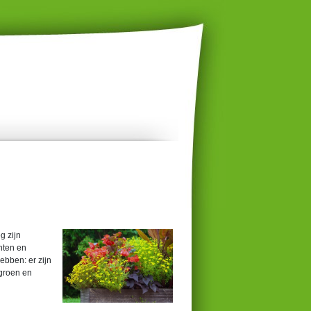
g zijn
nten en
ebben: er zijn
 groen en