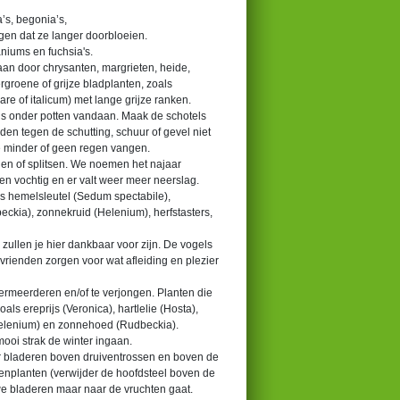
a’s, begonia’s,
gen dat ze langer doorbloeien.
aniums en fuchsia's.
n door chrysanten, margrieten, heide,
rgroene of grijze bladplanten, zoals
are of italicum) met lange grijze ranken.
s onder potten vandaan. Maak de schotels
en tegen de schutting, schuur of gevel niet
e minder of geen regen vangen.
elen of splitsen. We noemen het najaar
en vochtig en er valt weer meer neerslag.
oals hemelsleutel (Sedum spectabile),
ckia), zonnekruid (Helenium), herfstasters,
zullen je hier dankbaar voor zijn. De vogels
vrienden zorgen voor wat afleiding en plezier
vermeerderen en/of te verjongen. Planten die
ls ereprijs (Veronica), hartlelie (Hosta),
(Helenium) en zonnehoed (Rudbeckia).
ooi strak de winter ingaan.
er bladeren boven druiventrossen en boven de
atenplanten (verwijder de hoofdsteel boven de
we bladeren maar naar de vruchten gaat.