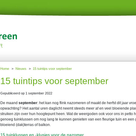
Home
>
Nieuws
>
15 tuintips voor september
15 tuintips voor september
Gepubliceerd op
1 september 2022
De maand
september
: het kan nog flink nazomeren of maakt de herfst dit jaar vroe
opwachting? Het aantal uren daglicht neemt steeds meer af en veel bloeiende pla
struiken zijn over hun hoogtepunt heen. Wat de weergoden ook voor ons in petto h
genoeg tuinklussen om nog lang te kunnen genieten van een fleurige tuin en een
bloeiend (dak)terras of balkon.
15 tuinklussen en -klusjes voor de nazomer