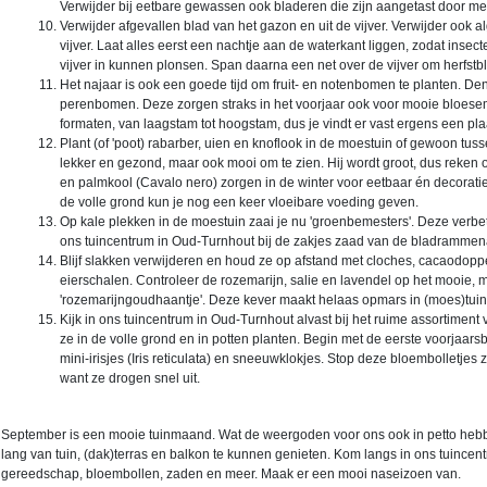
Verwijder bij eetbare gewassen ook bladeren die zijn aangetast door m
Verwijder afgevallen blad van het gazon en uit de vijver. Verwijder ook a
vijver. Laat alles eerst een nachtje aan de waterkant liggen, zodat insec
vijver in kunnen plonsen. Span daarna een net over de vijver om herfstb
Het najaar is ook een goede tijd om fruit- en notenbomen te planten. 
perenbomen. Deze zorgen straks in het voorjaar ook voor mooie bloesem
formaten, van laagstam tot hoogstam, dus je vindt er vast ergens een plaat
Plant (of 'poot) rabarber, uien en knoflook in de moestuin of gewoon tuss
lekker en gezond, maar ook mooi om te zien. Hij wordt groot, dus reken o
en palmkool (Cavalo nero) zorgen in de winter voor eetbaar én decoratie
de volle grond kun je nog een keer vloeibare voeding geven.
Op kale plekken in de moestuin zaai je nu 'groenbemesters'. Deze verbe
ons tuincentrum in Oud-Turnhout bij de zakjes zaad van de bladrammena
Blijf slakken verwijderen en houd ze op afstand met cloches, cacaodoppe
eierschalen. Controleer de rozemarijn, salie en lavendel op het mooie,
'rozemarijngoudhaantje'. Deze kever maakt helaas opmars in (moes)tuin
Kijk in ons tuincentrum in Oud-Turnhout alvast bij het ruime assortiment
ze in de volle grond en in potten planten. Begin met de eerste voorjaars
mini-irisjes (Iris reticulata) en sneeuwklokjes. Stop deze bloembolletjes
want ze drogen snel uit.
September is een mooie tuinmaand. Wat de weergoden voor ons ook in petto hebb
lang van tuin, (dak)terras en balkon te kunnen genieten. Kom langs in ons tuincen
gereedschap, bloembollen, zaden en meer. Maak er een mooi naseizoen van.