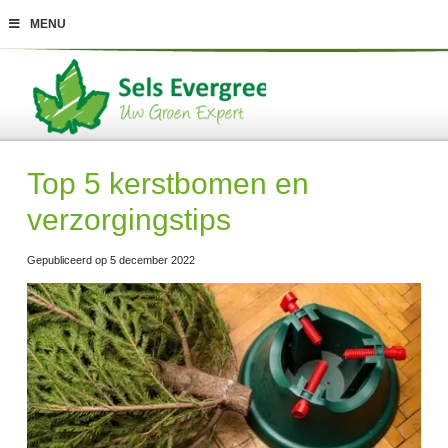
G
MENU
a
n
a
a
r
c
o
n
t
Top 5 kerstbomen en
e
n
verzorgingstips
t
Gepubliceerd op
5 december 2022