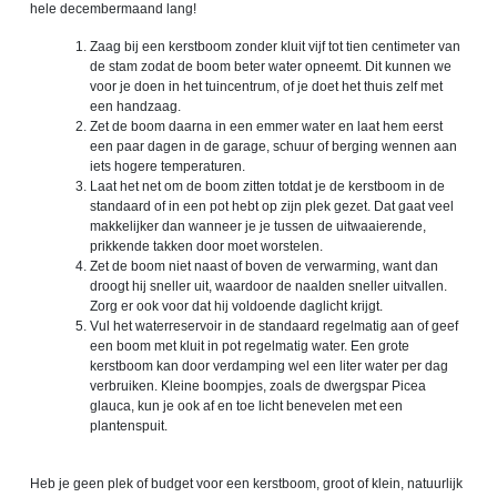
hele decembermaand lang!
Zaag bij een kerstboom zonder kluit vijf tot tien centimeter van
de stam zodat de boom beter water opneemt. Dit kunnen we
voor je doen in het tuincentrum, of je doet het thuis zelf met
een handzaag.
Zet de boom daarna in een emmer water en laat hem eerst
een paar dagen in de garage, schuur of berging wennen aan
iets hogere temperaturen.
Laat het net om de boom zitten totdat je de kerstboom in de
standaard of in een pot hebt op zijn plek gezet. Dat gaat veel
makkelijker dan wanneer je je tussen de uitwaaierende,
prikkende takken door moet worstelen.
Zet de boom niet naast of boven de verwarming, want dan
droogt hij sneller uit, waardoor de naalden sneller uitvallen.
Zorg er ook voor dat hij voldoende daglicht krijgt.
Vul het waterreservoir in de standaard regelmatig aan of geef
een boom met kluit in pot regelmatig water. Een grote
kerstboom kan door verdamping wel een liter water per dag
verbruiken. Kleine boompjes, zoals de dwergspar Picea
glauca, kun je ook af en toe licht benevelen met een
plantenspuit.
Heb je geen plek of budget voor een kerstboom, groot of klein, natuurlijk