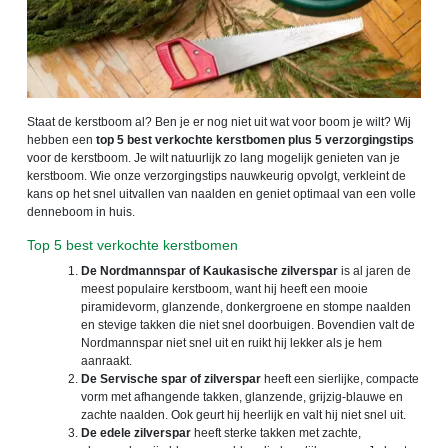
Staat de kerstboom al? Ben je er nog niet uit wat voor boom je wilt? Wij
hebben een
top 5 best verkochte kerstbomen plus 5 verzorgingstips
voor de kerstboom. Je wilt natuurlijk zo lang mogelijk genieten van je
kerstboom. Wie onze verzorgingstips nauwkeurig opvolgt, verkleint de
kans op het snel uitvallen van naalden en geniet optimaal van een volle
denneboom in huis.
Top 5 best verkochte kerstbomen
De Nordmannspar of Kaukasische zilverspar
is al jaren de
meest populaire kerstboom, want hij heeft een mooie
piramidevorm, glanzende, donkergroene en stompe naalden
en stevige takken die niet snel doorbuigen. Bovendien valt de
Nordmannspar niet snel uit en ruikt hij lekker als je hem
aanraakt.
De Servische spar of zilverspar
heeft een sierlijke, compacte
vorm met afhangende takken, glanzende, grijzig-blauwe en
zachte naalden. Ook geurt hij heerlijk en valt hij niet snel uit.
De edele zilverspar
heeft sterke takken met zachte,