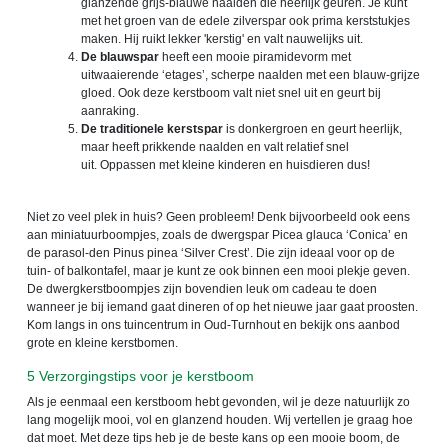
glanzende grijs-blauwe naalden die heerlijk geuren. Je kunt
met het groen van de edele zilverspar ook prima kerststukjes
maken. Hij ruikt lekker 'kerstig' en valt nauwelijks uit.
De blauwspar
heeft een mooie piramidevorm met
uitwaaierende ‘etages’, scherpe naalden met een blauw-grijze
gloed. Ook deze kerstboom valt niet snel uit en geurt bij
aanraking.
De traditionele kerstspar
is donkergroen en geurt heerlijk,
maar heeft prikkende naalden en valt relatief snel
uit. Oppassen met kleine kinderen en huisdieren dus!
Niet zo veel plek in huis? Geen probleem! Denk bijvoorbeeld ook eens
aan miniatuurboompjes, zoals de dwergspar Picea glauca ‘Conica’ en
de parasol-den Pinus pinea ‘Silver Crest’. Die zijn ideaal voor op de
tuin- of balkontafel, maar je kunt ze ook binnen een mooi plekje geven.
De dwergkerstboompjes zijn bovendien leuk om cadeau te doen
wanneer je bij iemand gaat dineren of op het nieuwe jaar gaat proosten.
Kom langs in ons tuincentrum in Oud-Turnhout en bekijk ons aanbod
grote en kleine kerstbomen.
5 Verzorgingstips voor je kerstboom
Als je eenmaal een kerstboom hebt gevonden, wil je deze natuurlijk zo
lang mogelijk mooi, vol en glanzend houden. Wij vertellen je graag hoe
dat moet. Met deze tips heb je de beste kans op een mooie boom, de