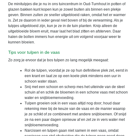
De minitulpjes die je nu in ons tuincentrum in Oud-Turnhout in potten of
glazen bakken kunt kopen kun je zowel buiten als binnen een plekje
geven. Binnen zullen ze sneller uitgebloeid raken, omdat het er warmer
is. Zet ze daarom in ieder geval niet boven of bij de verwarming. Als je
tulpjes uitgebloeid zijn, kun je ze in de tuin planten. Knip alleen de
uitgebloeide bloem eruit, maar laat het blad zitten en afsterven. Daar
halen de bollen immers hun energie uit om volgend voorjaar weer te
kunnen bloeien.
Tips voor tulpen in de vaas
Zo zorg je ervoor dat je bos tulpen zo lang mogelijk meegaat:
Rol de tulpen, voordat je ze op hun definitieve plek zet, eerst in
een krant en laat ze op een koele plek minstens een uur in
schoon water staan.
Snij met een schoon en scherp mes het uiteinde van de steel
schuin af en schik de bloemen in een schone vaas met schoon
water en snijbloemenvoeding.
Tulpen groeien ook in een vaas altijd nog door; houd daar
rekening mee bij de keuze van de vaas en de manier waarop
je ze schikt of ze combineert met andere snijbloemen. Of snijd
ze na een paar dagen opnieuw af en zet ze in vers water met
snijbloemenvoeding.
Narcissen en tulpen gaan niet samen in een vaas, omdat
narcissen een stof afscheiden die de tulpen geen goed doen.