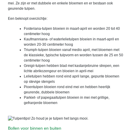
mei. Ze zijn er met dubbele en enkele bloemen en er bestaan ook
geurende tulpen.
Een beknopt overzichtje:
Fosteriana-tulpen bloeien in maart-april en worden 20 tot 40
centimeter hoog
Kaufmanniana- of waterlelietulpen bloeien in maart-april en
worden 20-30 centimeter hoog
Triumph-tulpen bloeien vanaf medio april, met bloemen met
de klassieke, typische tulpvorm en worden tussen de 25 en 50
centimeter hoog
Greigii-tulpen hebben blad met kastanjebruine strepen, een
lichte abrikozengeur en bloeien in april-mei
Lelietulpen hebben rond eind april lange, gepunte bloemen
op stevige stengels
Pioentulpen bloeien rond eind mei en hebben heerlijk
geurende, dubbele bloemen
Parkiet- of papegaaitulpen bloeien in mei met grillige,
gefranjerde bloemen
Bollen voor binnen en buiten