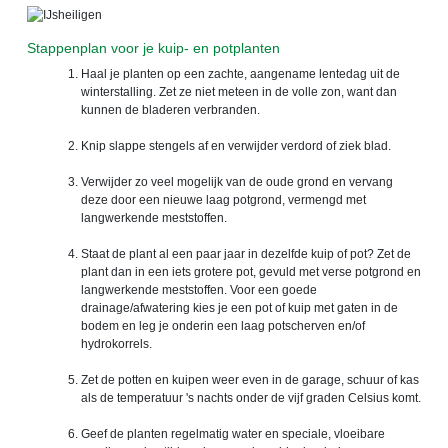
Stappenplan voor je kuip- en potplanten
Haal je planten op een zachte, aangename lentedag uit de
winterstalling. Zet ze niet meteen in de volle zon, want dan
kunnen de bladeren verbranden.
Knip slappe stengels af en verwijder verdord of ziek blad.
Verwijder zo veel mogelijk van de oude grond en vervang
deze door een nieuwe laag potgrond, vermengd met
langwerkende meststoffen.
Staat de plant al een paar jaar in dezelfde kuip of pot? Zet de
plant dan in een iets grotere pot, gevuld met verse potgrond en
langwerkende meststoffen. Voor een goede
drainage/afwatering kies je een pot of kuip met gaten in de
bodem en leg je onderin een laag potscherven en/of
hydrokorrels.
Zet de potten en kuipen weer even in de garage, schuur of kas
als de temperatuur 's nachts onder de vijf graden Celsius komt.
Geef de planten regelmatig water en speciale, vloeibare