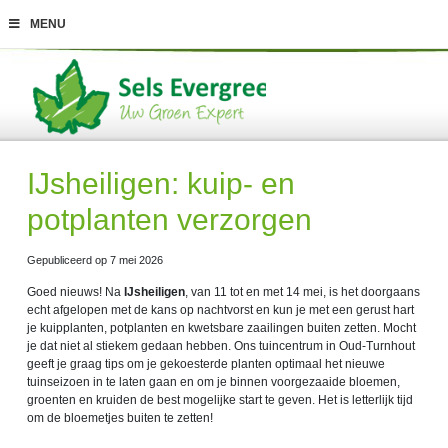
G
MENU
a
n
a
a
r
c
o
n
t
IJsheiligen: kuip- en
e
n
potplanten verzorgen
t
Gepubliceerd op
7 mei 2026
Goed nieuws! Na
IJsheiligen
, van 11 tot en met 14 mei, is het doorgaans
echt afgelopen met de kans op nachtvorst en kun je met een gerust hart
je kuipplanten, potplanten en kwetsbare zaailingen buiten zetten. Mocht
je dat niet al stiekem gedaan hebben. Ons tuincentrum in Oud-Turnhout
geeft je graag tips om je gekoesterde planten optimaal het nieuwe
tuinseizoen in te laten gaan en om je binnen voorgezaaide bloemen,
groenten en kruiden de best mogelijke start te geven. Het is letterlijk tijd
om de bloemetjes buiten te zetten!