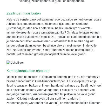
voeding, zeker tijdens hun groei- en bloeiperiode.
Zaailingen naar buiten
Heb je de vensterbank vol staan met voorgezaaide zomerbloeiers, zoals
Afrikaantjes, goudsbloemen, kattensnor (Cleome) en siertabak
(Nicotiana), kruiden zoals peterselie, basilicum en tijm of warmte-
minnende groenten zoals tomaat en paprika? Om deze te laten wennen
aan het frisse buitenleven moet je ze – net als de kuip- en potplanten die
je binnen hebt laten overwinteren – ‘afharden’: laat ze elke dag wat
langer buiten staan, op een beschutte plek en niet meteen in de volle
zon. Na IJsheiligen (vanaf 15 mei) kunnen ze buiten blijven, ook ’s
nachts. Zet ze in een grotere pot of plant ze in de volle grond.
Kom buitenplanten shoppen!
Mocht je nog geen kuip- of potplanten hebben, dan is nu het moment ze
bij ons tuincentrum in Oud-Turnhout te kopen. Er is volop keuze en je
fleurt je terras en balkon er in een handomdraai mee op. Ze zijn ook heel
leuk als fleurig cadeau voor Moederdag! En je kunt nu ook heel veel
eenjarige bloemen, kruiden en groenten ter plekke in de volle grond
zaaien. Kijk dus meteen even bij ons sortiment zaden en
zadenmengsels, waaronder die voor bij- en vlindervriendelijke bloemen.