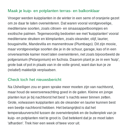
Maak je kuip- en potplanten terras- en balkonklaar
Vroeger werden kuipplanten in de winter in een serre of oranjerie gezet
om ze daar te laten overwinteren. Dat waren vooral vorstgevoelige,
mediterrane soorten, zoals citroen- en sinaasappelboompjes en
exotische palmen. Tegenwoordig bedoelen we met 'kuipplanten' vooral
mediterrane struiken en klimplanten, zoals oleander, olijf, laurier,
bougainville, Mandevilla en mannentrouw (Plumbago). Dit zijn mooie,
maar vorstgevoelige soorten die je in de schuur, garage, kas of in een
onverwarmde kamer moet laten overwinteren, net zoals bijvoorbeeld de
potgeranium (Pelargonium) en fuchsia. Daarom plant je ze in een 'kuip',
grote bak of pot in plaats van in de volle grond, want dan kun je ze
(relatief) makkelijk verplaatsen.
Check toch het nieuwsbericht
Na IJsheiligen zou er geen sprake meer moeten zijn van nachtvorst,
maar houd de weersverwachting goed in de gaten. Kleine en jonge
planten kun je bij nachtvorst het best ’s nachts weer binnen zetten.
Grote, volwassen kuipplanten als de oleander en laurier kunnen best
een beetje nachtvorst hebben. Het belangrijkst is dat het
temperatuurverschil tussen de overwinterplek en de buitenplek van je
kuip- en potplanten niet te groot is. Dat betekent dat je ze moet laten
'afharden'. Trek hier een week of twee voor uit.