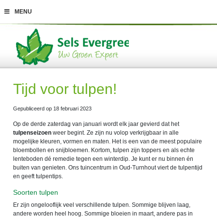
G
MENU
a
n
a
a
r
c
o
n
t
Tijd voor tulpen!
e
n
t
Gepubliceerd op
18 februari 2023
Op de derde zaterdag van januari wordt elk jaar gevierd dat het
tulpenseizoen
weer begint. Ze zijn nu volop verkrijgbaar in alle
mogelijke kleuren, vormen en maten. Het is een van de meest populaire
bloembollen en snijbloemen. Kortom, tulpen zijn toppers en als echte
lenteboden dé remedie tegen een winterdip. Je kunt er nu binnen én
buiten van genieten. Ons tuincentrum in Oud-Turnhout viert de tulpentijd
en geeft tulpentips.
Soorten tulpen
Er zijn ongelooflijk veel verschillende tulpen. Sommige blijven laag,
andere worden heel hoog. Sommige bloeien in maart, andere pas in