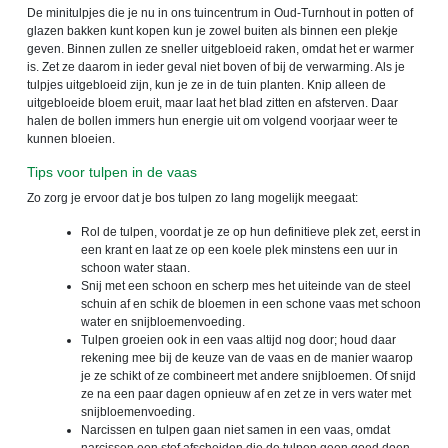
De minitulpjes die je nu in ons tuincentrum in Oud-Turnhout in potten of
glazen bakken kunt kopen kun je zowel buiten als binnen een plekje
geven. Binnen zullen ze sneller uitgebloeid raken, omdat het er warmer
is. Zet ze daarom in ieder geval niet boven of bij de verwarming. Als je
tulpjes uitgebloeid zijn, kun je ze in de tuin planten. Knip alleen de
uitgebloeide bloem eruit, maar laat het blad zitten en afsterven. Daar
halen de bollen immers hun energie uit om volgend voorjaar weer te
kunnen bloeien.
Tips voor tulpen in de vaas
Zo zorg je ervoor dat je bos tulpen zo lang mogelijk meegaat:
Rol de tulpen, voordat je ze op hun definitieve plek zet, eerst in
een krant en laat ze op een koele plek minstens een uur in
schoon water staan.
Snij met een schoon en scherp mes het uiteinde van de steel
schuin af en schik de bloemen in een schone vaas met schoon
water en snijbloemenvoeding.
Tulpen groeien ook in een vaas altijd nog door; houd daar
rekening mee bij de keuze van de vaas en de manier waarop
je ze schikt of ze combineert met andere snijbloemen. Of snijd
ze na een paar dagen opnieuw af en zet ze in vers water met
snijbloemenvoeding.
Narcissen en tulpen gaan niet samen in een vaas, omdat
narcissen een stof afscheiden die de tulpen geen goed doen.