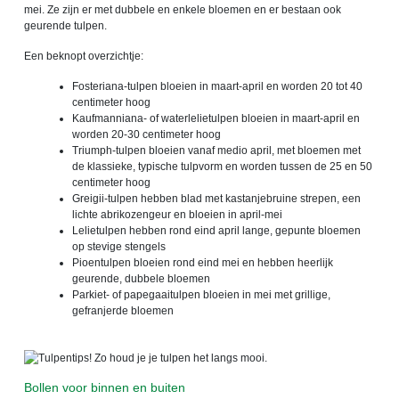
mei. Ze zijn er met dubbele en enkele bloemen en er bestaan ook
geurende tulpen.
Een beknopt overzichtje:
Fosteriana-tulpen bloeien in maart-april en worden 20 tot 40
centimeter hoog
Kaufmanniana- of waterlelietulpen bloeien in maart-april en
worden 20-30 centimeter hoog
Triumph-tulpen bloeien vanaf medio april, met bloemen met
de klassieke, typische tulpvorm en worden tussen de 25 en 50
centimeter hoog
Greigii-tulpen hebben blad met kastanjebruine strepen, een
lichte abrikozengeur en bloeien in april-mei
Lelietulpen hebben rond eind april lange, gepunte bloemen
op stevige stengels
Pioentulpen bloeien rond eind mei en hebben heerlijk
geurende, dubbele bloemen
Parkiet- of papegaaitulpen bloeien in mei met grillige,
gefranjerde bloemen
Bollen voor binnen en buiten