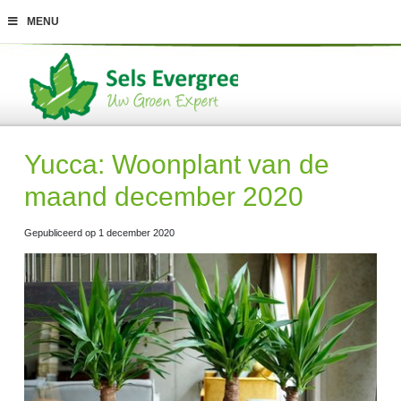
G
MENU
a
n
a
a
r
c
o
n
t
Yucca: Woonplant van de
e
n
maand december 2020
t
Gepubliceerd op
1 december 2020