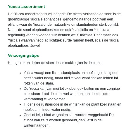
Yucca-assortiment
Het Yucca-assortiment is vrij beperkt. De meest verhandelde soort is de
groenbladige Yucca elephantipes, genoemd naar de poot van een
olifant, waar de Yucca onder natuurlijke omstandigheden sterk op lijkt.
Naast de soort elephantipes komen ook Y. aloifolia en Y. rostrata
regelmatig voor en voor de tuin kennen we Y. flaccida. Er bestaan ook
Yucca
’
s waarvan het blad lichtgekleurde randen heeft, zoals de Yucca
elephantipes
‘
Jewel
’
Verzorgingstips
Hoe groter en dikker de stam des te makkelijker is de plant.
Yucca vraagt een lichte standplaats en heeft regelmatig een
beetje water nodig, maar niet te veel want dat kan leiden tot
rotten van de stam.
De Yucca kan van mei tot oktober ook buiten op een zonnige
plek staan. Laat de plant wel wennen aan de zon, om
verbranding te voorkomen.
Tijdens de rustperiode in de winter kan de plant koel staan en
heeft dan minder water nodig.
Geel of lelijk blad weghalen kan worden weggehaald.De
Yucca kan zelfs worden gesnoeid, dan liefst in de
wintermaanden.