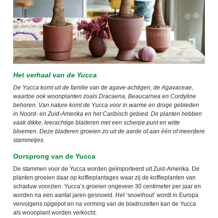
Het verhaal van de Yucca
De Yucca komt uit de familie van de agave-achtigen, de Agavaceae,
waartoe ook woonplanten zoals Dracaena, Beaucarnea en Cordyline
behoren. Van nature komt de Yucca voor in warme en droge gebieden
in Noord- en Zuid-Amerika en het Caribisch gebied. De planten hebben
vaak dikke, leerachtige bladeren met een scherpe punt en witte
bloemen. Deze bladeren groeien zo uit de aarde of aan één of meerdere
stammetjes.
Oorsprong van de Yucca
De stammen voor de Yucca worden geïmporteerd uit Zuid-Amerika. De
planten groeien daar op koffieplantages waar zij de koffieplanten van
schaduw voorzien. Yucca
’
s groeien ongeveer 30 centimeter per jaar en
worden na een aantal jaren gesnoeid. Het
‘
snoeihout
’
wordt in Europa
vervolgens opgepot en na vorming van de bladrozetten kan de Yucca
als woonplant worden verkocht.