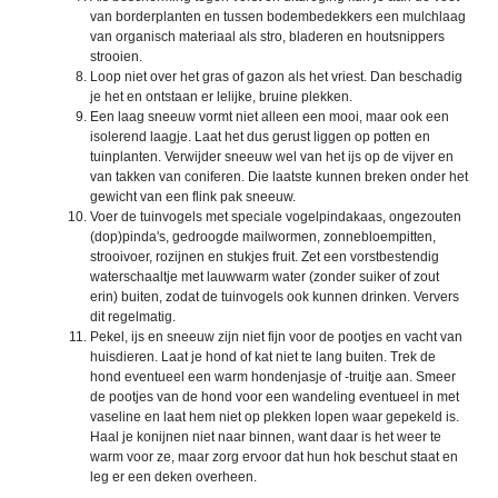
van borderplanten en tussen bodembedekkers een mulchlaag
van organisch materiaal als stro, bladeren en houtsnippers
strooien.
Loop niet over het gras of gazon als het vriest. Dan beschadig
je het en ontstaan er lelijke, bruine plekken.
Een laag sneeuw vormt niet alleen een mooi, maar ook een
isolerend laagje. Laat het dus gerust liggen op potten en
tuinplanten. Verwijder sneeuw wel van het ijs op de vijver en
van takken van coniferen. Die laatste kunnen breken onder het
gewicht van een flink pak sneeuw.
Voer de tuinvogels met speciale vogelpindakaas, ongezouten
(dop)pinda's, gedroogde mailwormen, zonnebloempitten,
strooivoer, rozijnen en stukjes fruit. Zet een vorstbestendig
waterschaaltje met lauwwarm water (zonder suiker of zout
erin) buiten, zodat de tuinvogels ook kunnen drinken. Ververs
dit regelmatig.
Pekel, ijs en sneeuw zijn niet fijn voor de pootjes en vacht van
huisdieren. Laat je hond of kat niet te lang buiten. Trek de
hond eventueel een warm hondenjasje of -truitje aan. Smeer
de pootjes van de hond voor een wandeling eventueel in met
vaseline en laat hem niet op plekken lopen waar gepekeld is.
Haal je konijnen niet naar binnen, want daar is het weer te
warm voor ze, maar zorg ervoor dat hun hok beschut staat en
leg er een deken overheen.