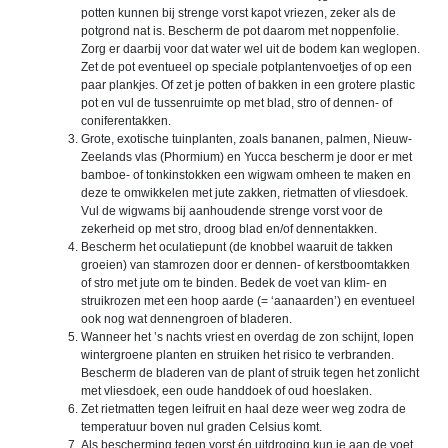
potten kunnen bij strenge vorst kapot vriezen, zeker als de
potgrond nat is. Bescherm de pot daarom met noppenfolie.
Zorg er daarbij voor dat water wel uit de bodem kan weglopen.
Zet de pot eventueel op speciale potplantenvoetjes of op een
paar plankjes. Of zet je potten of bakken in een grotere plastic
pot en vul de tussenruimte op met blad, stro of dennen- of
coniferentakken.
Grote, exotische tuinplanten, zoals bananen, palmen, Nieuw-
Zeelands vlas (Phormium) en Yucca bescherm je door er met
bamboe- of tonkinstokken een wigwam omheen te maken en
deze te omwikkelen met jute zakken, rietmatten of vliesdoek.
Vul de wigwams bij aanhoudende strenge vorst voor de
zekerheid op met stro, droog blad en/of dennentakken.
Bescherm het oculatiepunt (de knobbel waaruit de takken
groeien) van stamrozen door er dennen- of kerstboomtakken
of stro met jute om te binden. Bedek de voet van klim- en
struikrozen met een hoop aarde (= ‘aanaarden’) en eventueel
ook nog wat dennengroen of bladeren.
Wanneer het ’s nachts vriest en overdag de zon schijnt, lopen
wintergroene planten en struiken het risico te verbranden.
Bescherm de bladeren van de plant of struik tegen het zonlicht
met vliesdoek, een oude handdoek of oud hoeslaken.
Zet rietmatten tegen leifruit en haal deze weer weg zodra de
temperatuur boven nul graden Celsius komt.
Als bescherming tegen vorst én uitdroging kun je aan de voet