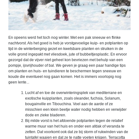
En opeens werd het toch nog winter. Met een pak sneeuw en flinke
nachtvorst. Als het goed is heb je vorstgevoelige kuip- en potplanten op
tijd in de winterberging gezet en kwetsbare planten en struiken in de
volle grond ingepakt met vliesdoek, jute of bubbeltjesplastic. En ervoor
gezorgd dat de vijver niet geheel kon bevriezen met behulp van een
pompje, ijsvrijhouder of bal. We geven je graag een paar handige tips
om planten en huis- en tuindieren te beschermen tegen sneeuw en
koude die eventueel nog gaan komen. Het is immers voorlopig nog
geen lente...
Lucht af en toe de overwinteringsplek van mediterrane en
exotische kuipplanten, zoals oleander, fuchsia, Solanum,
bougainville en Tibouchina. Voel aan de aarde of ze
misschien een klein beetje water nodig hebben en verwijder
dode en zieke bladeren.
Bij milde vorst is het afdoende potplanten tegen de relatief
warme muur van het huis en onder een afdak of veranda te
zetten. Dat voorkomt ook dat ze bij storm of rukwinden van de
tuintafel waaien en dat ze te natte voeten krijgen. Terracotta