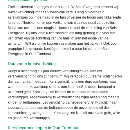
Zoekt u sfeervolle lampjes voor buiten? Bij Sels Evergreen hebben wij
buitenverlichting voor een sfeervolle kerst. Hang bijvoorbeeld
kerstlampjes op in de haag in de tuin of versier de boom met flikkerende
lampjes. Thuiskomen in een verlichte tuin was nog nooit zo gezellig.
Maak van uw huis een magisch kersthuis met de verlichting van Sels
Evergreen. Bij ons vindt u lichtsnoeren die lang genoeg zijn voor het
verlichten van de schutting van uw huis tot aan het einde van de
achtertuin. Wilt u vrolijke figuren vastmaken aan het balkon? Ook voor
grappige lichtgevende kerstfiguren komt u naar tuincentrum Sels
Evergreen in Oud-Turnhout.
Duurzame kerstverlichting
Koopt u niet graag elk jaar nieuwe verlichting? Haal dan uw
kerstverlichting bij ons tuincentrum. Wij verkopen duurzame lichtsnoeren
die jaar na jaar meegaan. Kerstverlichting is een dure aankoop, maar
wanneer u deze aankoop slechts een keer hoeft te doen, bespaart u
uzelf veel geld. Kom langs en kies uit de vele soorten duurzame
kerstlampjes. Tegenwoordig is kerstverlichting bijna alleen nog maar te
krijgen in ledlampjes. Ledverlichting gaf vroeger erg fel wit licht, maar
tegenwoordig bootsen de ledlampjes ook de gezelligheid uit die
kerstverlichting vroeger had. Kom langs en kies uit onze vele gele, witte
en gekleurde kerstlampjes.
Kerstdecoratie kopen in Oud-Turnhout