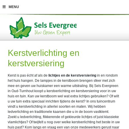
G
MENU
a
n
a
a
r
c
o
n
t
Kerstverlichting en
e
n
kerstversiering
t
Kerst is pas écht af als de
lichtjes en de kerstversiering
in en rondom
het huis hangen. De lampjes in de kerstboom brengen sfeer met zich
mee en geven uw huiskamer een warme uitstraling. Bij Sels Evergreen
in Oud-Turnhout koopt u kerstverlichting en kerstversiering voor in uw
huis en tuin. Kan uw kerstboom wel wat extra lichtjes gebruiken? Of wilt
u uw tuin extra speciaal inrichten tijdens de kerst? In ons tuincentrum
vindt u kerstverlichting in allerlei soorten en maten. Wij hebben
ledverlichting en traditionele kaarsen die u in de boom vastklemt.
Zoekt u ledverlichting, flikkerende of gekleurde lichtjes of juist klassieke
vlamlichtjes? Of twijfelt u nog over welke kerstverlichting het beste in uw
huis past? Kom langs en vraag een van onze medewerkers gerust naar