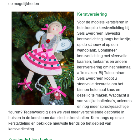
de mogelijkheden.
Kerstversiering
Voor de mooiste kerstsferen in
huis koopt u kerstverlichting bij
Sels Evergreen. Bevestig
kerstverlichting langs het kozijn,
op de schouw of op een
wandplank. Combineer
kerstverlichting met sfeervolle
kaarsen, lantaarns en andere
kerstversiering om het helemaal
af te maken. Bij Tuincentrum
Sels Evergreen koopt u
sfeervolle decoratie om het
binnen helemaal knus en
gezellig te maken. Wat dacht u
van vrolijke ballerina's, unicorns
en nog meer sprookjesachtige
figuren? Tegenwoordig zien we veel meer verschillende decoratie in
huis en in de kerstboom dan slechts kerstballen. Kom langs op onze
kerstafdeling en bekijk de nieuwste trends op het gebied van
kerstverlichting.
Kerstverlichting buiten