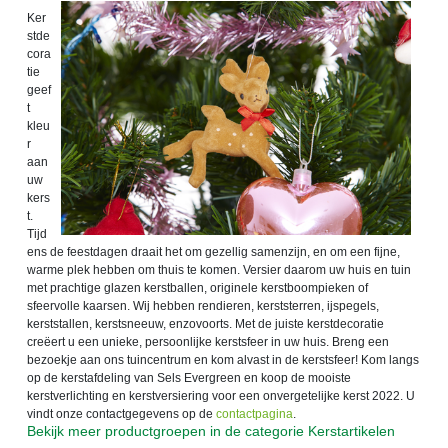
Ker
stde
cora
tie
geef
t
kleu
r
aan
uw
kers
t.
Tijd
ens de feestdagen draait het om gezellig samenzijn, en om een fijne,
warme plek hebben om thuis te komen. Versier daarom uw huis en tuin
met prachtige glazen kerstballen, originele kerstboompieken of
sfeervolle kaarsen. Wij hebben rendieren, kerststerren, ijspegels,
kerststallen, kerstsneeuw, enzovoorts. Met de juiste kerstdecoratie
creëert u een unieke, persoonlijke kerstsfeer in uw huis. Breng een
bezoekje aan ons tuincentrum en kom alvast in de kerstsfeer! Kom langs
op de kerstafdeling van Sels Evergreen en koop de mooiste
kerstverlichting en kerstversiering voor een onvergetelijke kerst 2022. U
vindt onze contactgegevens op de
contactpagina
.
Bekijk meer productgroepen in de categorie Kerstartikelen